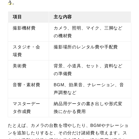
う
。
項目
主な内容
撮影機材費
カメラ、照明、マイク、三脚など
の機材費
スタジオ・会
撮影場所のレンタル費や手配費
場費
美術費
背景、小道具、セット、資料など
の準備費
音響・素材費
BGM、効果音、ナレーション、音
声調整など
マスターデー
納品用データの書き出しや形式変
タ作成費
換にかかる費用
たとえば、カメラの台数を増やしたり、BGMやナレーショ
ンを追加したりすると、その分だけ諸経費も増えます。ス