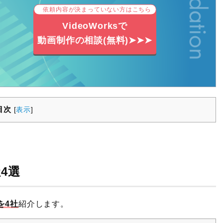
依頼内容が決まっていない方はこちら
VideoWorksで
動画制作の相談(無料)➤➤➤
目次
[
表示
]
4選
を4社
紹介します。