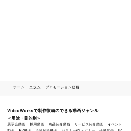
ホーム
コラム
プロモーション動画
VideoWorksで制作依頼のできる動画ジャンル
＜用途・目的別＞
展示会動画
採用動画
商品紹介動画
サービス紹介動画
イベント
動画
PR動画
会社紹介動画
セミナー/ウェビナー
研修動画
IR