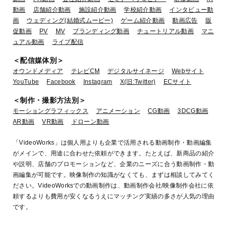
動画
店舗紹介動画
施設紹介動画
学校紹介動画
インタビュー動
画
ウェディング(結婚式ムービー)
ゲーム紹介動画
動画広告
販
促動画
PV
MV
ブランディング動画
チュートリアル動画
マニ
ュアル動画
ライブ配信
＜配信媒体別＞
オウンドメディア
テレビCM
デジタルサイネージ
Webサイト
YouTube
Facebook
Instagram
X(旧:Twitter)
ECサイト
＜制作・撮影方法別＞
モーショングラフィックス
アニメーション
CG動画
3DCG動画
AR動画
VR動画
ドローン動画
「VideoWorks」は個人用よりも企業で活用される動画制作・動画編集
がメインで、用途に合わせた依頼ができます。たとえば、新商品の紹介
や説明、店舗のプロモーションなど、企業のニーズに合う動画制作・動
画編集が可能です。映像制作の知識がなくても、まずは相談してみてく
ださい。VideoWorksでの動画制作は、動画制作会社/映像制作会社に依
頼するよりも費用が安くなるうえにマッチング実績の多さが人気の理由
です。