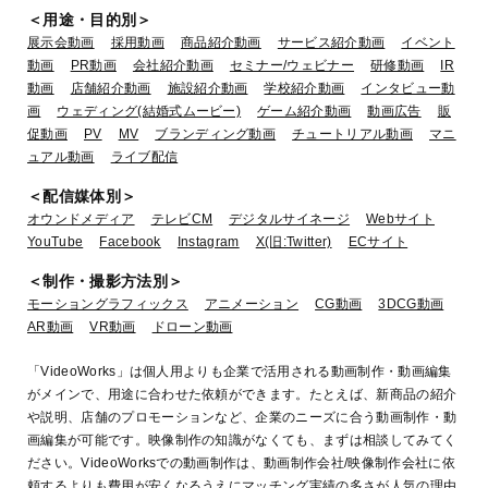
＜用途・目的別＞
展示会動画
採用動画
商品紹介動画
サービス紹介動画
イベント
動画
PR動画
会社紹介動画
セミナー/ウェビナー
研修動画
IR
動画
店舗紹介動画
施設紹介動画
学校紹介動画
インタビュー動
画
ウェディング(結婚式ムービー)
ゲーム紹介動画
動画広告
販
促動画
PV
MV
ブランディング動画
チュートリアル動画
マニ
ュアル動画
ライブ配信
＜配信媒体別＞
オウンドメディア
テレビCM
デジタルサイネージ
Webサイト
YouTube
Facebook
Instagram
X(旧:Twitter)
ECサイト
＜制作・撮影方法別＞
モーショングラフィックス
アニメーション
CG動画
3DCG動画
AR動画
VR動画
ドローン動画
「VideoWorks」は個人用よりも企業で活用される動画制作・動画編集
がメインで、用途に合わせた依頼ができます。たとえば、新商品の紹介
や説明、店舗のプロモーションなど、企業のニーズに合う動画制作・動
画編集が可能です。映像制作の知識がなくても、まずは相談してみてく
ださい。VideoWorksでの動画制作は、動画制作会社/映像制作会社に依
頼するよりも費用が安くなるうえにマッチング実績の多さが人気の理由