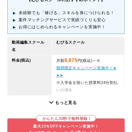
未経験でも「稼げる」スキルを身につけられる！
案件マッチングサービスで実績づくりも安心
お得にはじめられるキャンペーンを実施中！
動画編集スクール
むびるスクール
名
6,875
料金(税込)
月額
円(税込)～※
期間限定キャンペーン実施中！➤
➤➤
※入学金を除いた授業料24分割払
いの場合
そのほかの料金
Adobe契約費：3,300円ほど/月
もっと見る
評価
価格を重視：
★★★★★
かんたん30秒で無料登録！
初心者向け：
★★★★★
副業したい：
★★★★★
最大33％OFFキャンペーン実施中！