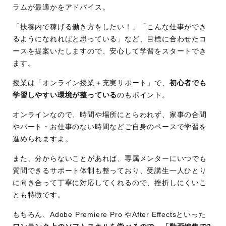
ラムが最適かをアドバイス。
サポート
マンツーマンでサポート(LINE
「扶養内で稼げる働き方をしたい！」「こんな仕事ができ
やZoomなど)
るようになれればと思っている」など、目標に合わせたコ
24時間対応のチャットサポー
ースを提案いたしますので、安心して学習をスタートでき
ト
ます。
卒業後も無制限の添削&質問
授業は「オンライン授業＋充実サポート」で、
初心者でも
サポート
学習しやすい環境が整っている
のもポイント。
こんな方におすす
副業を始めたい方
オンラインなので、時間や場所にとらわれず、家事の合間
め
フリーランスに興味のある方
やパート・お仕事のない時間などご自身のペースで学習を
趣味から仕事にステップアッ
進められますよ。
プしたい方
また、分からないことがあれば、専属メンターにいつでも
質問できるサポート体制も整っており、受講生一人ひとり
に向き合って丁寧に対応してくれるので、挫折しにくいこ
とも特徴です。
もちろん、Adobe Premiere Pro やAfter Effectsといった