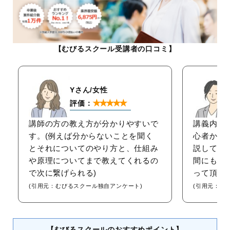
【むびるスクール受講者の口コミ】
Yさん/女性
★★★★★
評価：
講師の方の教え方が分かりやすいで
講義内容
す。(例えば分からないことを聞く
心者から
とそれについてのやり方と、仕組み
説して下
や原理についてまで教えてくれるの
間にも不
で次に繋げられる)
って頂き
(引用元：むびるスクール独自アンケート)
(引用元：む
【むびるスクールのおすすめポイント】