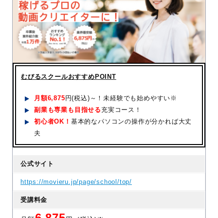
むびるスクールおすすめPOINT
月額
6,875
円(税込)～！未経験でも始めやすい※
副業も専業も目指せる
充実コース！
初心者OK！
基本的なパソコンの操作が分かれば大丈
夫
公式サイト
https://movieru.jp/page/school/top/
受講料金
6,875