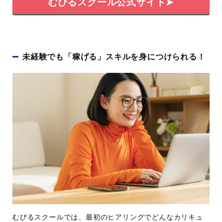
むびるスクール公式サイト➤
学習期間
2ヶ月半～9ヶ月半
講座時間
オンライン研修：毎週1回(2時
間/回・全12回)
ビデオ研修：100本以上(受講
未経験でも「稼げる」スキルを身につけられる！
者は視聴無制限)
学習スタイル
オンライン受講
学習内容
ワンランク上の動画編集スキ
ル
案件獲得に必須な商談・営業
スキル
ポートフォリオ制作など
使用ソフト
A
dobe After Effects/Adobe Prem
iere Pro/Adobe Photoshop/Adob
e Illustrator
サポート体制
動画制作サービス「
むびる
」
むびるスクールでは、最初のヒアリングでどんなカリキュ
「
VideoWorks
」での案件獲得