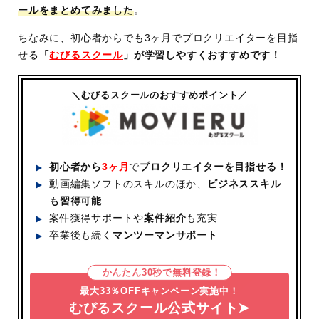
ールをまとめてみました
。
ちなみに、初心者からでも3ヶ月でプロクリエイターを目指
せる
「
むびるスクール
」が学習しやすくおすすめです！
＼むびるスクールのおすすめポイント／
初心者から
3ヶ月
で
プロクリエイターを目指せる！
動画編集ソフトのスキルのほか、
ビジネススキル
も習得可能
案件獲得サポートや
案件紹介
も充実
卒業後も続く
マンツーマンサポート
かんたん30秒で無料登録！
最大33％OFFキャンペーン実施中！
むびるスクール公式サイト➤