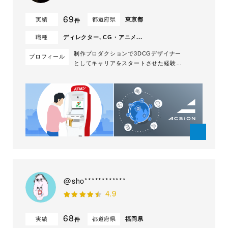
69
実績
都道府県
東京都
件
職種
ディレクター, CG・アニメ...
制作プロダクションで3DCGデザイナー
プロフィール
としてキャリアをスタートさせた経験を
元に イラストから3DCGまで更には実
写撮影まで、 幅広いグラフィック表現
を用いた制作を行っています。 キック
オフのヒアリングや制作工程でのやりと
りの中で、 お客様の中にある完成イメ
ージをくみ取り、 スムーズに制作進行
していけ...
@sho************
4.9
68
実績
都道府県
福岡県
件