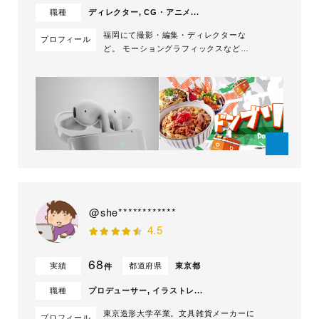
職種
ディレクター, CG・アニメ...
福岡にて撮影・編集・ディレクターな
プロフィール
ど。 モーショングラフィックスなども
手がけており、様々な案件に対応可能で
あると自負しております。お任せ下さ
い。 宜しくお願い致します！ [経歴] 中
学時代より音楽(ベース)に傾倒し、高校
卒業後の進路は音楽専門学校へ。 専門
学校卒業後は中州のBar(福岡一の歓楽
街)に...
@she************
4.5
68
実績
都道府県
東京都
件
職種
プロデューサー, イラストレ...
東京造形大学卒業。文具雑貨メーカーに
プロフィール