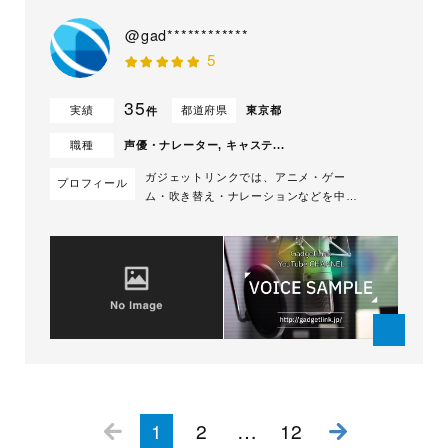
@gad************
5
35
実績
都道府県
東京都
件
職種
声優・ナレーター, キャステ...
ガジェットリンクでは、アニメ・ゲー
プロフィール
ム・吹き替え・ナレーションなどを中心
とした声優のマネジメント、キャスティ
ング、コーディネート、ゲームボイス収
録、録音スタジオの手配など、声優に関
するお仕事のご依頼とご相談を幅広く承
っております。
…
1
2
12