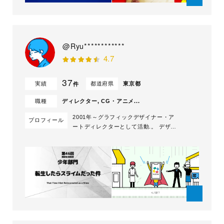
@Ryu************
4.7
37
実績
都道府県
東京都
件
職種
ディレクター, CG・アニメ...
2001年～グラフィックデザイナー・ア
プロフィール
ートディレクターとして活動.。 デザイ
ン会社、広告代理店を経て、 2010年よ
り独立し、現在フリーで活動中。 グラ
フィックデザイン（紙媒体、動画）、
VJ、イラストレーション、動画編集、
企画・構成、シナリオ絵コンテを主な活
動としています。 高級感あるシンプル
なデザ...