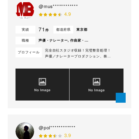
@mus************
4.9
71
実績
都道府県
東京都
件
職種
声優・ナレーター, 作曲家・...
完全自社スタジオ収録！完璧整音処理！
プロフィール
声優／ナレータープロダクション、株式
会社ミュージックバンカーは、自社保有
のナレーション専門レコーディング・ス
タジオで収録します。 ディレクターや
エンジニアが常駐する環境で、高品質な
ボイスレコーディングをお約束。 男女
20名ほどの声優、ナレーターが在籍し
ております...
@pol************
3.9