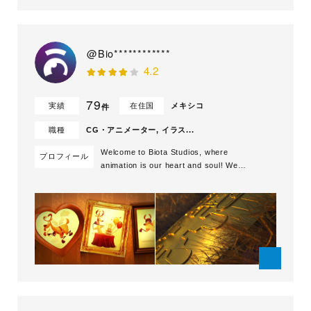
@Bio************
4.2
79
実績
在住国
メキシコ
件
職種
CG・アニメーター, イラス...
Welcome to Biota Studios, where
プロフィール
animation is our heart and soul! We
have been bringing ideas to life and
creating impactful animation content
for over...