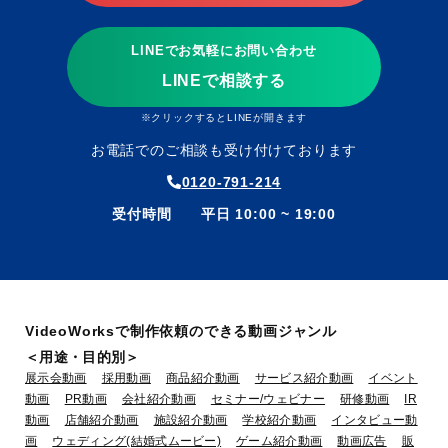
LINEでお気軽にお問い合わせ
LINEで相談する
※クリックするとLINEが開きます
お電話でのご相談も受け付けております
0120-791-214
受付時間 平日 10:00 ~ 19:00
VideoWorksで制作依頼のできる動画ジャンル
＜用途・目的別＞
展示会動画
採用動画
商品紹介動画
サービス紹介動画
イベント
動画
PR動画
会社紹介動画
セミナー/ウェビナー
研修動画
IR
動画
店舗紹介動画
施設紹介動画
学校紹介動画
インタビュー動
画
ウェディング(結婚式ムービー)
ゲーム紹介動画
動画広告
販