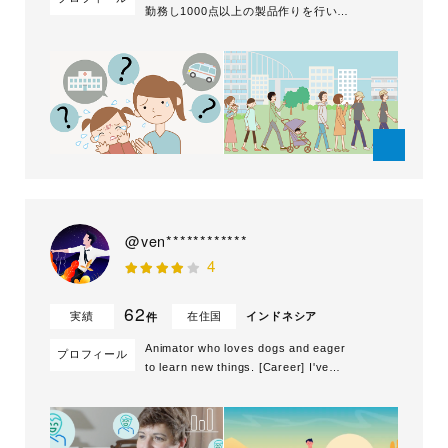
勤務し1000点以上の製品作りを行い、
法人OEMも多数経験。グッドデザイン
賞2回受賞。現在はフリーランスとし
て、漫画、イラスト、デザインの他、動
画ディレクションにて活動中。著書にエ
ッセイコミック「乳がんになったけどわ
たしもおっぱいも元気です」（ぴあ株式
会社)。電子...
@ven************
4
62
実績
在住国
インドネシア
件
Animator who loves dogs and eager
プロフィール
to learn new things. [Career] I've
been creating explainer アニメーショ
ンs since 2012, with client ranging
from high profil...