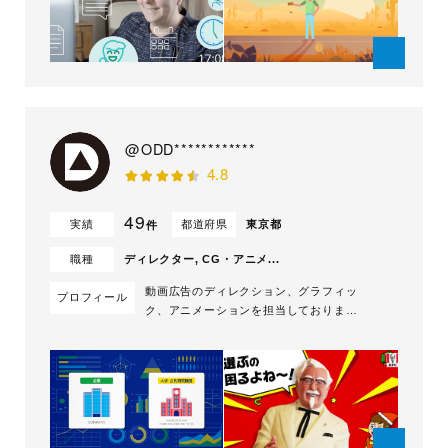
@ODD************
4.8
49
実績
都道府県
東京都
件
職種
ディレクター, CG・アニメ...
動画広告のディレクション、グラフィッ
プロフィール
ク、アニメーションを担当しておりま
す。 幅広いテイスト、タッチによるア
ニメーション制作、 フレームバイフレ
ームの手描きアニメーションにも対応可
能です。 多摩美術大学美術学部グラフ
ィックデザイン学科卒。 デザイン会社
勤務を経て1999年渡仏。 École
Supér...