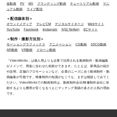
促動画
PV
MV
ブランディング動画
チュートリアル動画
マニ
ュアル動画
ライブ配信
＜配信媒体別＞
オウンドメディア
テレビCM
デジタルサイネージ
Webサイト
YouTube
Facebook
Instagram
X(旧:Twitter)
ECサイト
＜制作・撮影方法別＞
モーショングラフィックス
アニメーション
CG動画
3DCG動画
AR動画
VR動画
ドローン動画
「VideoWorks」は個人用よりも企業で活用される動画制作・動画編集
がメインで、用途に合わせた依頼ができます。たとえば、新商品の紹介
や説明、店舗のプロモーションなど、企業のニーズに合う動画制作・動
画編集が可能です。映像制作の知識がなくても、まずは相談してみてく
ださい。VideoWorksでの動画制作は、動画制作会社/映像制作会社に依
頼するよりも費用が安くなるうえにマッチング実績の多さが人気の理由
です。