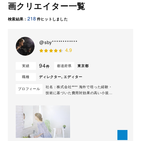
画クリエイター一覧
218
検索結果：
件ヒットしました
@sby************
4.9
94
実績
都道府県
東京都
件
職種
ディレクター, エディター
社名：株式会社**** 海外で培った経験・
プロフィール
技術に基づいた費用対効果の高い小規模
のポストプロダクションです。 中間コ
ストを一切省いた、圧倒的高いコストパ
フォーマンスで、 最短納期で動画・映
像をお届けします。 お客様に選ばれる
理由として ①制作チームは海外経験者
グローバルな経験・技術が今日の動画制
作に...