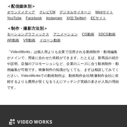
＜配信媒体別＞
オウンドメディア
テレビCM
デジタルサイネージ
Webサイト
YouTube
Facebook
Instagram
X(旧:Twitter)
ECサイト
＜制作・撮影方法別＞
モーショングラフィックス
アニメーション
CG動画
3DCG動画
AR動画
VR動画
ドローン動画
「VideoWorks」は個人用よりも企業で活用される動画制作・動画編集
がメインで、用途に合わせた依頼ができます。たとえば、新商品の紹介
や説明、店舗のプロモーションなど、企業のニーズに合う動画制作・動
画編集が可能です。映像制作の知識がなくても、まずは相談してみてく
ださい。VideoWorksでの動画制作は、動画制作会社/映像制作会社に依
頼するよりも費用が安くなるうえにマッチング実績の多さが人気の理由
です。