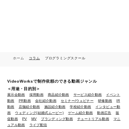
ホーム
コラム
プログラミングスクール
VideoWorksで制作依頼のできる動画ジャンル
＜用途・目的別＞
展示会動画
採用動画
商品紹介動画
サービス紹介動画
イベント
動画
PR動画
会社紹介動画
セミナー/ウェビナー
研修動画
IR
動画
店舗紹介動画
施設紹介動画
学校紹介動画
インタビュー動
画
ウェディング(結婚式ムービー)
ゲーム紹介動画
動画広告
販
促動画
PV
MV
ブランディング動画
チュートリアル動画
マニ
ュアル動画
ライブ配信