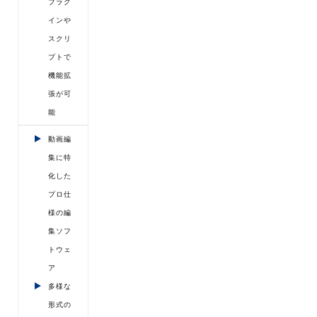
プラグ
インや
スクリ
プトで
機能拡
張が可
能
動画編
集に特
化した
プロ仕
様の編
集ソフ
トウェ
ア
多様な
形式の