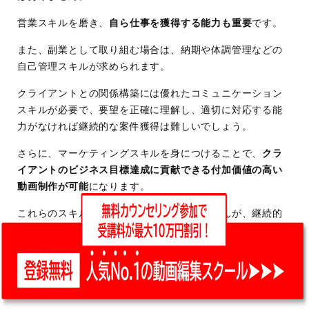
営業スキルを磨き、
自ら仕事を獲得する能力も重要
です。
また、副業として取り組む場合は、納期や体調管理などの
自己管理スキルが求められます。
クライアントとの関係構築には優れたコミュニケーション
スキルが必要で、要望を正確に理解し、適切に対応する能
力がなければ継続的な案件獲得は難しいでしょう。
さらに、マーケティングスキルを身につけることで、
クラ
イアントのビジネス目標達成に貢献できる付加価値の高い
動画制作が可能
になります。
これらのスキルは一朝一夕には身につきませんが、継続的
な学習と実践を通じて徐々に向上させていくことができま
す。
各スキルをバランス良く磨くことで、動画編集の分野でよ
り高い収入を得る機会が広がるでしょう。