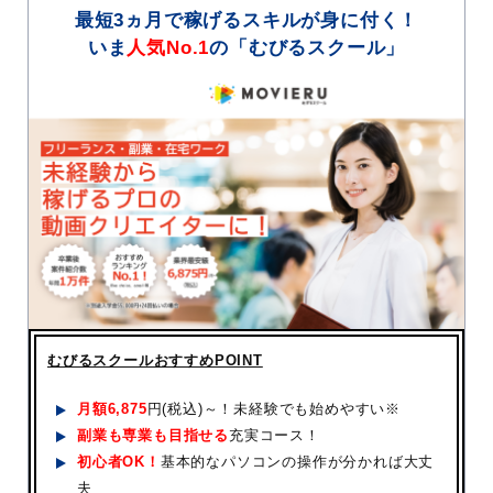
最短3ヵ月で稼げるスキルが身に付く！
いま
人気No.1
の「むびるスクール」
むびるスクールおすすめPOINT
月額
6,875
円(税込)～！未経験でも始めやすい※
副業も専業も目指せる
充実コース！
初心者OK！
基本的なパソコンの操作が分かれば大丈
夫