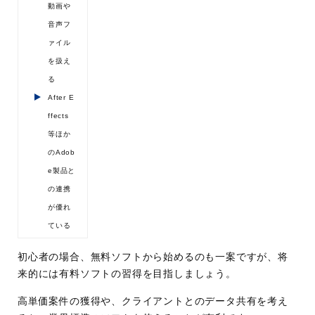
動画や
音声フ
ァイル
を扱え
る
After E
ffects
等ほか
のAdob
e製品と
の連携
が優れ
ている
初心者の場合、無料ソフトから始めるのも一案ですが、将
来的には有料ソフトの習得を目指しましょう。
高単価案件の獲得や、クライアントとのデータ共有を考え