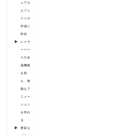
ュアル
エフェ
クトの
作成に
特化
レイヤ
ーベー
スの合
成機能
を持
ち、複
雑なア
ニメー
ション
を作れ
る
豊富な