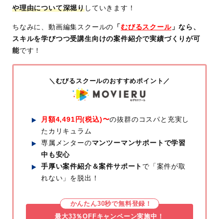
や理由について深堀り
していきます！
ちなみに、動画編集スクールの
「
むびるスクール
」なら、
スキルを学びつつ受講生向けの案件紹介で実績づくりが可
能
です！
＼むびるスクールのおすすめポイント／
月額4,491円(税込)〜
の抜群のコスパと充実し
たカリキュラム
専属メンターの
マンツーマンサポートで学習
中も安心
手厚い案件紹介＆案件サポート
で「案件が取
れない」を脱出！
かんたん30秒で無料登録！
最大33％OFFキャンペーン実施中！