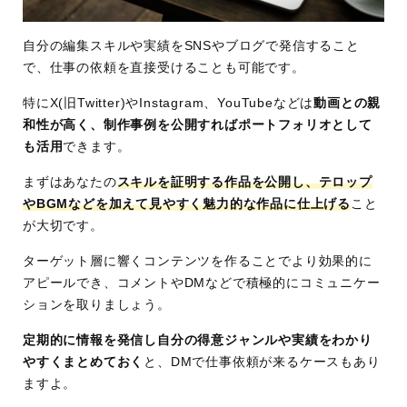
自分の編集スキルや実績をSNSやブログで発信すること
で、仕事の依頼を直接受けることも可能です。
特にX(旧Twitter)やInstagram、YouTubeなどは
動画との親
和性が高く、制作事例を公開すればポートフォリオとして
も活用
できます。
まずはあなたの
スキルを証明する作品を公開し、テロップ
やBGMなどを加えて見やすく魅力的な作品に仕上げる
こと
が大切です。
ターゲット層に響くコンテンツを作ることでより効果的に
アピールでき、コメントやDMなどで積極的にコミュニケー
ションを取りましょう。
定期的に情報を発信し自分の得意ジャンルや実績をわかり
やすくまとめておく
と、DMで仕事依頼が来るケースもあり
ますよ。