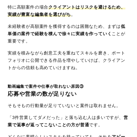
特に高額案件の場合
クライアントはリスクを避けるため、
実績が豊富な編集者を選びがち
。
未経験者が高額案件を獲得するのは困難なため、まずは
低
単価の案件で経験を積んで徐々に実績を作っていく
ことが
重要です。
実績を積みながら創意工夫を重ねてスキルを磨き、ポート
フォリオに公開できる作品を増やしていけば、クライアン
トからの信頼も高めていけますね。
動画編集で案件や仕事が取れない原因③
応募や営業の数が足りない
そもそもの行動量が足りていないと案件は取れません。
「3件営業してダメだった」と落ち込む人は多いですが、
営
業で返事が返ってこないことの方が普通
です。
どんなに素晴らしいスキルを持っていても、それを
アピー