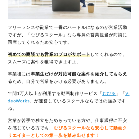
フリーランスや副業で一番のハードルになるのが営業活動
ですが、「むびるスクール」なら専属の営業担当が商談に
同席してくれるため安心です。
初めての商談でも営業のプロがサポート
してくれるので、
スムーズに案件を獲得できますよ。
卒業後には
卒業生だけが対応可能な案件を紹介してもらえ
る
ため、自分で営業をかける必要がありません。
年間1万人以上が利用する動画制作サービス「
むびる
」「
Vi
deoWorks
」が運営しているスクールならではの強みです
ね。
営業が苦手で独立をためらっている方や、仕事獲得に不安
を感じている方でも、
むびるスクールなら安心して動画ク
リエイターとしての第一歩を踏み出せます！