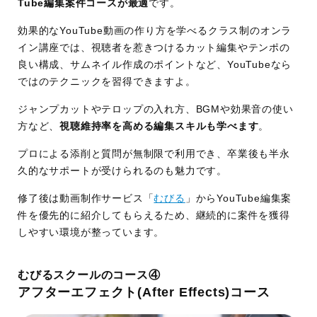
Tube編集案件コースが最適
です。
効果的なYouTube動画の作り方を学べるクラス制のオンラ
イン講座では、視聴者を惹きつけるカット編集やテンポの
良い構成、サムネイル作成のポイントなど、YouTubeなら
ではのテクニックを習得できますよ。
ジャンプカットやテロップの入れ方、BGMや効果音の使い
方など、
視聴維持率を高める編集スキルも学べます
。
プロによる添削と質問が無制限で利用でき、卒業後も半永
久的なサポートが受けられるのも魅力です。
修了後は動画制作サービス「
むびる
」からYouTube編集案
件を優先的に紹介してもらえるため、継続的に案件を獲得
しやすい環境が整っています。
むびるスクールのコース④
アフターエフェクト(After Effects)コース