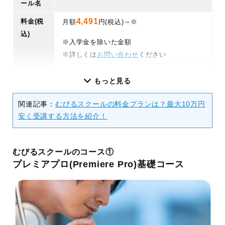
ール名
4,491
料金(税
月額
円(税込)～※
込)
※入学金を除いた金額
※詳しくは
お問い合わせ
ください
そのほ
Adobe契約費：3,300円ほど/月
もっと見る
かの料
金
関連記事：
むびるスクールの料金プランは？最大10万円
学習期
プレミアプロ(Premiere Pro)基礎コー
安く受講する方法を紹介！
間
ス：1か月
ウェディング案件コース(Pr基礎コース追
むびるスクールのコース①
加オプション)：1か月
プレミアプロ(Premiere Pro)基礎コース
YouTube編集案件コース(Pr基礎コース追
加オプション)：1か月
アフターエフェクト(After Effects)コー
ス：3ヶ月
講座時
オンライン研修：毎週1回(2時間/回・全1