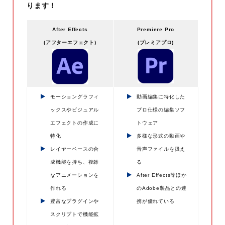
ります！
After Effects
Premiere Pro
(アフターエフェクト)
(プレミアプロ)
モーショングラフィ
動画編集に特化した
ックスやビジュアル
プロ仕様の編集ソフ
エフェクトの作成に
トウェア
特化
多様な形式の動画や
レイヤーベースの合
音声ファイルを扱え
成機能を持ち、複雑
る
なアニメーションを
After Effects等ほか
作れる
のAdobe製品との連
豊富なプラグインや
携が優れている
スクリプトで機能拡