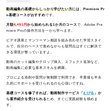
動画編集の基礎からしっかり学びたい方
には、Premiere Pr
o基礎コースがおすすめ
です。
月額
4,491円
から始められる1か月のコース
で、Adobe Pre
miere Proの操作方法を一から学べます。
ビデオ講座とマンツーマン相談を組み合わせた学習スタイ
ルで、自分のペースで進めながらも疑問点はすぐに解決で
きる環境が整っていますよ。
動画のカット編集やテロップ挿入、エフェクト追加など、
動画編集に必要な基本スキルを網羅。
プロによる添削や質問が無制限で利用でき、卒業後も半永
久的にサポートを受けられるのも心強いですね。
基礎コースを修了すれば、動画制作サービス「
むびる
」か
ら案件紹介を受けられる
ため、すぐに実践経験を積めま
す。