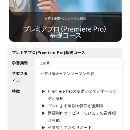
間
2回)
ビデオ研修：100本以上(受講者は視聴無
制限)
学習ス
プレミアプロ(Premiere Pro)基礎コー
タイル
ス：ビデオ講座+マンツーマン相談
ウェディング案件コース(Pr基礎コース追
加オプション)：オンライン受講
プレミアプロ(Premiere Pro)基礎コース
YouTube編集案件コース(Pr基礎コース追
学習期間
1か月
加オプション)：オンライン受講
学習スタ
ビデオ講座+マンツーマン相談
アフターエフェクト(After Effects)コー
イル
ス：オンライン受講
特徴
Premiere Proの基礎が全てが学べるビ
学習内
ワンランク上の動画編集スキル
デオ講座
容
案件獲得に必須な商談・営業スキル
プロによる添削や質問が無制限
ポートフォリオ制作など
動画制作サービス「むびる」の案件紹
使用ソ
Adobe After Effects/Adobe Premiere Pro/A
介可能
フト
dobe Photoshop/Adobe Illustrator
卒業後も半永久サポート