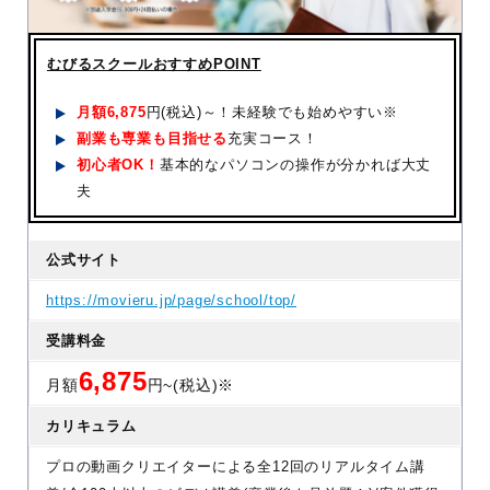
むびるスクールおすすめPOINT
月額
6,875
円(税込)～！未経験でも始めやすい※
副業も専業も目指せる
充実コース！
初心者OK！
基本的なパソコンの操作が分かれば大丈
夫
公式サイト
https://movieru.jp/page/school/top/
受講料金
6,875
月額
円~(税込)※
カリキュラム
プロの動画クリエイターによる全12回のリアルタイム講