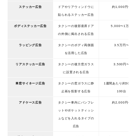
ステッカー広告
ドアやリアウィンドウに
約1,000円〜
貼られるステッカー広告
ボディステッカー広告
タクシーの後部座席ドア
5,000〜1万円
の外側に掲出される広告
ラッピング広告
タクシーのボディ両側面
3.5万円〜
を活用した広告
リアステッカー広告
タクシーの後方窓ガラス
3,500円〜
に設置される広告
車窓サイネージ広告
タクシーの窓ガラスに静
1週間あたり約500万
止画を投影する広告
100台
アドケース広告
タクシー車内にパンフレ
約2,000円〜
ットやポケットティッシ
ュなどを入れるタイプの
広告