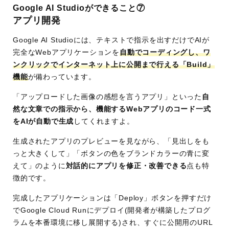
Google AI Studioができること⑦
アプリ開発
Google AI Studioには、テキストで指示を出すだけでAIが
完全なWebアプリケーションを
自動でコーディングし、ワ
ンクリックでインターネット上に公開まで行える「Build」
機能
が備わっています。
「アップロードした画像の感想を言うアプリ」といった
自
然な文章での指示から、機能するWebアプリのコード一式
をAIが自動で生成
してくれますよ。
生成されたアプリのプレビューを見ながら、「見出しをも
っと大きくして」「ボタンの色をブランドカラーの青に変
えて」のように
対話的にアプリを修正・改善できる
点も特
徴的です。
完成したアプリケーションは「Deploy」ボタンを押すだけ
でGoogle Cloud Runにデプロイ(開発者が構築したプログ
ラムを本番環境に移し展開する)され、すぐに公開用のURL