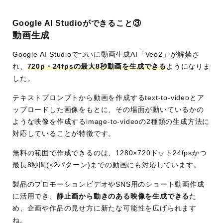
Google AI Studioができること③
動画生成
Google AI Studioでついに動画生成AI「Veo2」が解禁さ
れ、
720p・24fpsの最大8秒動画を生成できる
ようになりま
した。
テキストプロンプトから動画を作成するtext-to-videoとア
ップロードした画像をもとに、その場面が動いているかの
ような映像を作成するimage-to-videoの2種類の生成方法に
対応していることが特徴です。
無料の範囲で作成できるのは、1280×720ドット24fpsかつ
最長8秒間(×2パターン)までの動画にも対応しています。
製品のプロモーションビデオやSNS用のショート動画作成
に活用でき、
静止画から動きのある映像を生成できる
た
め、企画や作品の見せ方に新たな可能性を広げられます
ね。