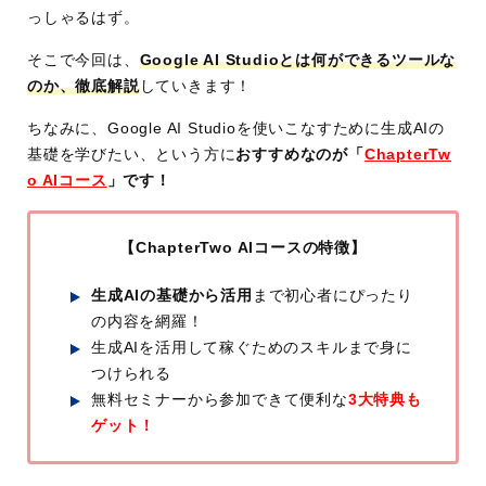
っしゃるはず。
そこで今回は、
Google AI Studioとは何ができるツールな
のか、徹底解説
していきます！
ちなみに、Google AI Studioを使いこなすために生成AIの
基礎を学びたい、という方に
おすすめなのが「
ChapterTw
o AIコース
」です！
【ChapterTwo AIコースの特徴】
生成AIの基礎から活用
まで初心者にぴったり
の内容を網羅！
生成AIを活用して稼ぐためのスキルまで身に
つけられる
無料セミナーから参加できて便利な
3大特典も
ゲット！