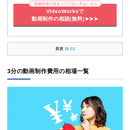
依頼内容が決まっていない方はこちら
VideoWorksで
動画制作の相談(無料)➤➤➤
目次
[
表示
]
3分の動画制作費用の相場一覧