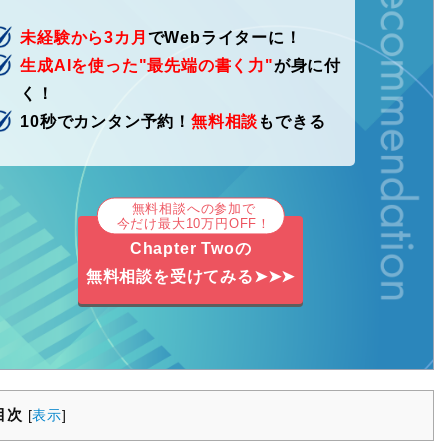
未経験から3カ月
でWebライターに！
生成AIを使った"最先端の書く力"
が身に付
く！
10秒でカンタン予約！
無料相談
もできる
無料相談への参加で
今だけ最大10万円OFF！
Chapter Twoの
無料相談を受けてみる➤➤➤
目次
[
表示
]