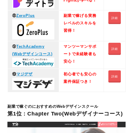
Figmaが学べる！
⑧
ZeroPlus
副業で稼げる実務
詳細
レベルのスキルを
習得！
⑨
TechAcademy
マンツーマンサポ
詳細
(Webデザインコース)
ートで未経験者も
安心！
⑩
マジデザ
初心者でも安心の
詳細
案件保証つき！
副業で稼ぐのにおすすめのWebデザインスクール
第1位：Chapter Two(Webデザイナーコース)