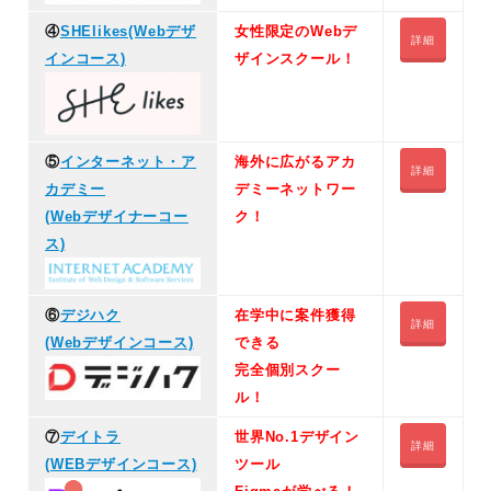
④
SHElikes(Webデザ
女性限定のWebデ
詳細
インコース)
ザインスクール！
⑤
インターネット・ア
海外に広がるアカ
詳細
カデミー
デミーネットワー
(Webデザイナーコー
ク！
ス)
⑥
デジハク
在学中に案件獲得
詳細
(Webデザインコース)
できる
完全個別スクー
ル！
⑦
デイトラ
世界No.1デザイン
詳細
(WEBデザインコース)
ツール