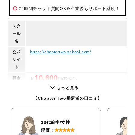
24時間チャット質問OK＆卒業後もサポート継続！
スク
ール
名
公式
https://chaptertwo-school.com/
サイ
ト
10,600
料金
月
円(税込)~
もっと見る
サー
副業から始めたい：
★★★★★
ビス
未経験で始めたい：
★★★★☆
【Chapter Two受講者の口コミ】
特徴
コスパを重視する：
★★★★★
学習
最短3カ月
30代前半/女性
期間
★★★★★
評価：
講座
週1回2時間(全12回)