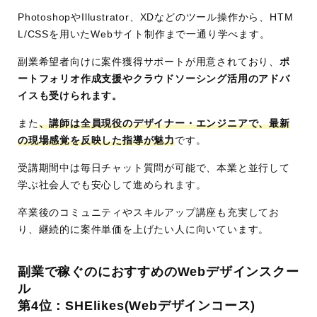
タイル
マンド)
PhotoshopやIllustrator、XDなどのツール操作から、HTM
L/CSSを用いたWebサイト制作まで一通り学べます。
学習内
HTML/CSS/Photoshop/Illustrator/JavaScrip
容・コ
t/UI/UX/Webサイト制作/副業支援など
副業希望者向けに案件獲得サポートが用意されており、
ポ
ース
ートフォリオ作成支援やクラウドソーシング活用のアドバ
イスも受けられます。
サポー
マンツーマン指導(現役講師)
ト体制
24時間チャット質問対応
また
、講師は全員現役のデザイナー・エンジニアで、最新
転職・副業サポート
の現場感覚を反映した指導が魅力
です。
卒業生コミュニティ・特典あり
受講期間中は毎日チャット質問が可能で、本業と並行して
運営会
インフラトップ株式会社(DMMグループ)
学ぶ社会人でも安心して進められます。
社
卒業後のコミュニティやスキルアップ講座も充実してお
り、継続的に案件単価を上げたい人に向いています。
副業で稼ぐのにおすすめのWebデザインスクー
ル
第4位：SHElikes(Webデザインコース)