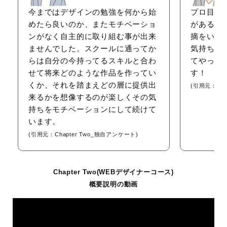
時間
今まではデザインの勉強を何から始
プロ目線
めたら良いのか、またモチベーショ
がある気
学習
完全オンライン
ンがなく自主的に取り組む事が出来
摘をいた
スタ
ませんでした。スクールに通ってか
気持ちと
イル
らは自分の今持ってるスキルと合わ
てやっぱ
せて将来どのような作品を作ってい
す！
学習
Photoshop/Figma/Illustrator基礎/色相基礎/LPデ
くか、それを踏まえどの層に提供出
内
ザイン/バナー基礎/営業/企画スキル/ポートフォ
(引用元：Cha
来るかを想像するのが楽しくその気
容・
リオ制作/名刺作成/商談スキルなど
持ちをモチベーションにして続けて
コー
います。
ス
(引用元：Chapter Two_独自アンケート)
サポ
入会から卒業後までマンツーマンでのサポー
ート
ト
体制
※卒業後はChapter Twoが無制限でサポート
Chapter Two(WEBデザイナーコース)
卒業後の相談・質問サポート
概要説明の動画
商談同席サポート
課題提出の管理サポート
運営
株式会社ChapterTwo