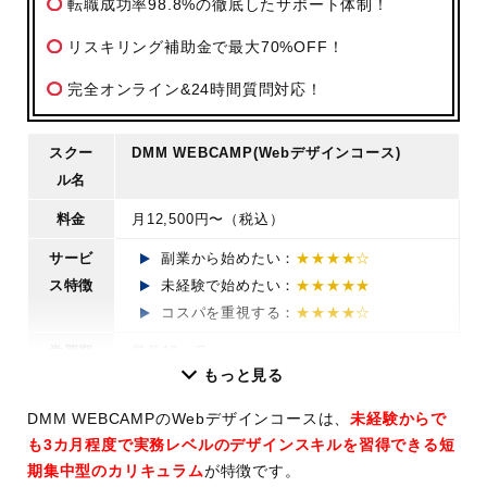
転職成功率98.8%の徹底したサポート体制！
リスキリング補助金で最大70%OFF！
完全オンライン&24時間質問対応！
スクー
DMM WEBCAMP(Webデザインコース)
ル名
料金
月12,500円〜（税込）
サービ
副業から始めたい：
★★★★☆
ス特徴
未経験で始めたい：
★★★★★
コスパを重視する：
★★★★☆
学習期
最長12ヶ月
もっと見る
間
講座時
学習目安88〜176時間(全44回)
DMM WEBCAMPのWebデザインコースは、
未経験からで
も3カ月程度で実務レベルのデザインスキルを習得できる短
間
期集中型のカリキュラム
が特徴です。
学習ス
完全オンライン(ライブ/マンツーマン/オンデ