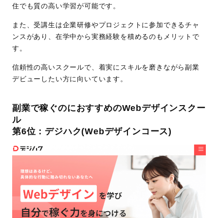
ラーニングスペース利用
住でも質の高い学習が可能です。
マンツーマン授業
また、受講生は企業研修やプロジェクトに参加できるチャ
ライブ授業
ンスがあり、在学中から実務経験を積めるのもメリットで
オンデマンド授業
す。
運営会
インターネット・アカデミー株式会社
信頼性の高いスクールで、着実にスキルを磨きながら副業
社
デビューしたい方に向いています。
副業で稼ぐのにおすすめのWebデザインスクー
ル
第6位：デジハク(Webデザインコース)