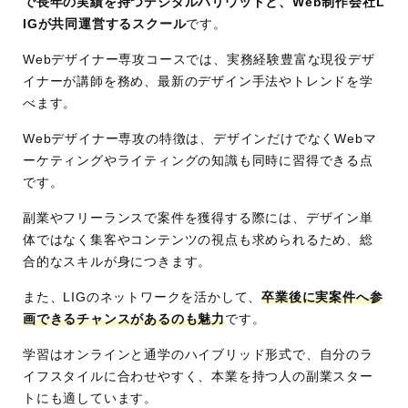
で長年の実績を持つデジタルハリウッドと、Web制作会社L
講座
詳細非公開
IGが共同運営するスクール
です。
時間
学習
オンライン＋通学型
Webデザイナー専攻コースでは、実務経験豊富な現役デザ
スタ
イナーが講師を務め、最新のデザイン手法やトレンドを学
べます。
イル
学習
デザインの基礎原則/デザインの企画提案/Webサ
Webデザイナー専攻の特徴は、デザインだけでなくWebマ
内
イトの構成/オリジナルWebサイト制作/レスポン
ーケティングやライティングの知識も同時に習得できる点
容・
シブデザイン/Illustrator/Photoshop/Figma/HTM
です。
コー
L/CSS/JavaScript/jQuery/名刺/バナー作成/画像
副業やフリーランスで案件を獲得する際には、デザイン単
ス
加工/画像切り取り/サイト作成の流れ/デザイナー
体ではなく集客やコンテンツの視点も求められるため、総
のためのフォント概論/Web概論
合的なスキルが身につきます。
サポ
添削・相談サポート
また、LIGのネットワークを活かして、
卒業後に実案件へ参
ート
ソフトの特別価格購入
画できるチャンスがあるのも魅力
です。
体制
コワーキングスペース無料利用
メンターサポートあり
学習はオンラインと通学のハイブリッド形式で、自分のラ
転職支援マンツーマンサポート
イフスタイルに合わせやすく、本業を持つ人の副業スター
LIG案件で実務チャレンジ
トにも適しています。