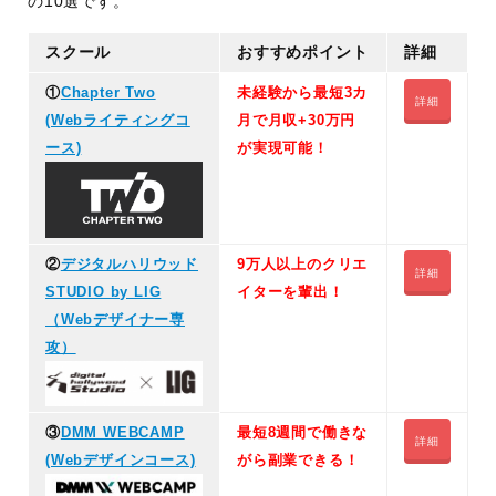
の10選です。
スクール
おすすめポイント
詳細
①
Chapter Two
未経験から最短3カ
詳細
(Webライティングコ
月で月収+30万円
ース)
が実現可能！
②
デジタルハリウッド
9万人以上のクリエ
詳細
STUDIO by LIG
イターを輩出！
（Webデザイナー専
攻）
③
DMM WEBCAMP
最短8週間で働きな
詳細
(Webデザインコース)
がら副業できる！