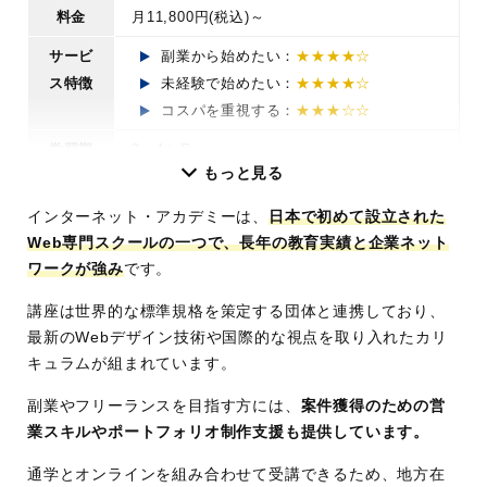
料金
月11,800円(税込)～
サービ
副業から始めたい：
★★★★☆
ス特徴
未経験で始めたい：
★★★★☆
コスパを重視する：
★★★☆☆
学習期
3～4カ月
もっと見る
間
講座時
学習目安48～96時間（授業回数24回）
インターネット・アカデミーは、
日本で初めて設立された
Web専門スクールの一つで、長年の教育実績と企業ネット
間
ワークが強み
です。
学習ス
オンライン＋通学の組み合わせ可能
タイル
講座は世界的な標準規格を策定する団体と連携しており、
最新のWebデザイン技術や国際的な視点を取り入れたカリ
学習内
Webデザインの基本/HTML/CSS/JavaScript/
キュラムが組まれています。
容・コ
コーディング/Photshop/Illustratorなど
ース
副業やフリーランスを目指す方には、
案件獲得のための営
業スキルやポートフォリオ制作支援も提供しています。
サポー
プロ講師による添削
ト体制
オンライン質問対応
通学とオンラインを組み合わせて受講できるため、地方在