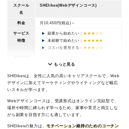
スクール
SHElikes(Webデザインコース)
名
料金
月10,450円(税込)～
サービス
副業から始めたい：
★★★☆☆
特徴
未経験で始めたい：
★★★★★
コスパを重視する：
★★★☆☆
学習期間
約1ヶ月(全2レッスン)
もっと見る
講座時間
詳細非公開
SHElikesは、女性に人気の高いキャリアスクールで、Web
学習スタ
オンライン(動画講義中心)
デザインに加えてマーケティングやライティングなど幅広
イル
いスキルが学べます。
学習内
Webデザインの基本/配色/レイアウト/フォ
Webデザインコースは、受講形式はオンライン完結型で、
容・コー
ント/デザイン原則など
場所や時間に縛られず学べるため、家事や育児と両立しな
ス
がら副業を目指す方にも適しています。
サポート
女性専用コミュニティでの学習サポー
SHElikesの魅力は、
モチベーション維持のためのコーチン
体制
ト