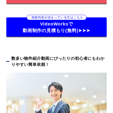
休
日
依頼内容が決まっている方はこちら
料
サイト内コンペ形式
VideoWorksで
金
動画制作の見積もり(無料)➤➤➤
実
全国で企業のPR動画やプロモーション動画、紹介
績
動画、マニュアル動画、採用動画など幅広く豊富な
制作実績
特
10,000名以上のクリエイターが登録
数多い物件紹介動画にぴったりの初心者にもわか
徴
東京をはじめ全国47都道府県で対応可能
りやすい簡単依頼！
依頼について提案をもらいやすい
年間1,000件以上の案件に対応で実績がある
最短即日での発注が可能
数万円〜で好きな分だけプロに依頼できる
専属コンシェルジュによるサポートが充実