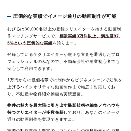
時
間
圧倒的な実績でイメージ通りの動画制作が可能
定
土日祝日
休
むびるは30,000名以上の登録クリエイターを抱える動画制
作マッチングサービスで、
日
相談実績3万件以上、満足度97.
5%という圧倒的な実績
を誇ります。
料
簡単な動画制作：10,000〜100,000円程度
金
適正価格で品質の良い動画制作：100,000円〜3
登録している全クリエイターが厳正な審査を通過したプロ
00,000円程度
フェッショナルのみなので、不動産会社や副業初心者でも
安心して利用できます。
品質重視の動画制作：300,000円〜
実
全国で企業のプロモーション動画やYouTube動画、
1万円からの低価格帯での制作からビジネスシーンで効果を
績
公告動画のほか、個人でのイベント動画制作、ウェ
上げるハイクオリティな動画制作まで幅広く対応してお
ディング動画制作など相談実績述べ30,000件
り、不動産や物件紹介動画も実績豊富。
特
30,000名以上のクリエイターが登録
物件の魅力を最大限に引き出す撮影技術や編集ノウハウを
徴
全国47都道府県で制作対応
持つクリエイターが多数在籍
しており、あなたのイメージ
個人での依頼から本格的ビジネス用動画まで幅
通りの動画制作を実現できますよ。
広く制作
実際の制作事例も豊富で、マンションの内見動画から戸建