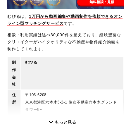
むびるは、
1万円から動画編集や動画制作を依頼できるオン
ライン型マッチングサービス
です。
相談・利用実績は述べ30,000件を超えており、経験豊富な
クリエイターがハイクオリティな不動産や物件紹介動画を
制作してくれます。
制
むびる
作
会
社
住
〒106-6208
所
東京都港区六本木3-2-1 住友不動産六本木グランド
タワー8F
営
10:00〜19:00
もっと見る
業