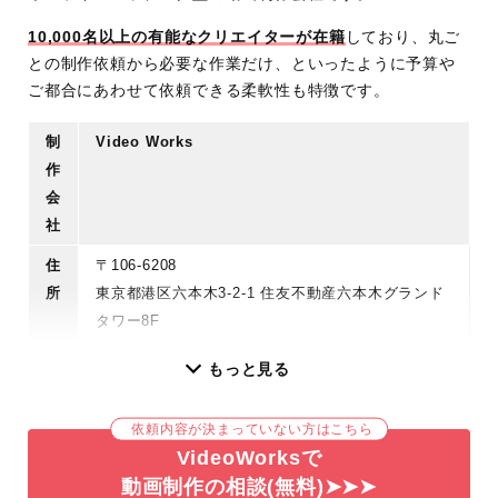
10,000名以上の有能なクリエイターが在籍
しており、丸ご
との制作依頼から必要な作業だけ、といったように予算や
ご都合にあわせて依頼できる柔軟性も特徴です。
制
Video Works
作
会
社
住
〒106-6208
所
東京都港区六本木3-2-1 住友不動産六本木グランド
タワー8F
営
10:00〜19:00
もっと見る
業
時
依頼内容が決まっていない方はこちら
間
VideoWorksで
定
土日祝日
動画制作の相談(無料)➤➤➤