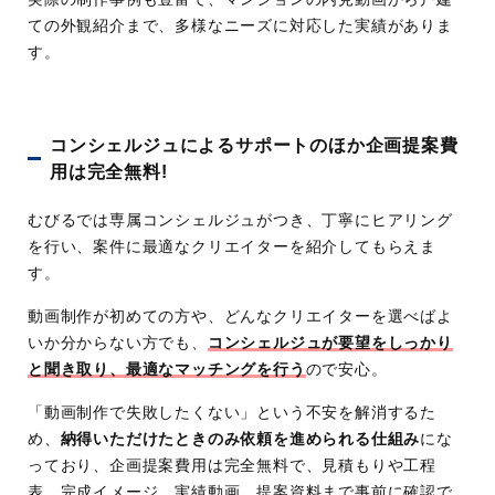
企画提案費用完全無料
ての外観紹介まで、多様なニーズに対応した実績がありま
依頼内容に合わせた動画クリエイターを紹介
す。
専属コンシェルジュによるサポートが充実
コンシェルジュによるサポートのほか企画提案費
用は完全無料!
むびるでは専属コンシェルジュがつき、丁寧にヒアリング
を行い、案件に最適なクリエイターを紹介してもらえま
す。
動画制作が初めての方や、どんなクリエイターを選べばよ
いか分からない方でも、
コンシェルジュが要望をしっかり
と聞き取り、最適なマッチングを行う
ので安心。
「動画制作で失敗したくない」という不安を解消するた
め、
納得いただけたときのみ依頼を進められる仕組み
にな
っており、企画提案費用は完全無料で、見積もりや工程
表、完成イメージ、実績動画、提案資料まで事前に確認で