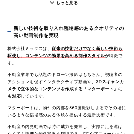
もっと見る
日
料金
3時間撮影コース：59,800円
(税
5時間撮影コース：89,800円
新しい技術を取り入れ臨場感のあるクオリティの
別)
8時間撮影コース：129,800円
高い動画制作を実現
(写真)出張撮影プラン：44,800円〜
※そのほか追加オプションや映像編集のみ(1
株式会社ミラタスは、
従来の技術だけでなく新しい技術も
h/5,000円〜)なども対応可能
駆使し、コンテンツの効果を高める制作スタイル
が特徴で
実績
大阪を中心に、施設紹介動画や案内動画、商品紹
す。
介動画、採用動画など
不動産業界でも話題のドローン撮影はもちろん、視聴者の
特徴
大阪府全域を中心に出張撮影〜編集まで対応
アクションを促すインタラクティブ動画や、3D
スキャンカ
Web制作まで一貫対応で動画活用をトータル
メラで立体的なコンテンツを作成する「マターポート」に
サポート
も対応
しています。
修正対応は2回まで無料で安心
マターポートは、物件の内部を360度撮影しまるでその場に
撮影のみ・編集のみの部分的な依頼にも対応
いるような臨場感のある体験を提供する最新技術です。
モデル使用期限なしで長期活用が可能
早くて5営業日の短納期対応
不動産の内見動画では特に威力を発揮し、実際に足を運ば
なくても詳細な物件状況を確認でき、CGやアニメーション