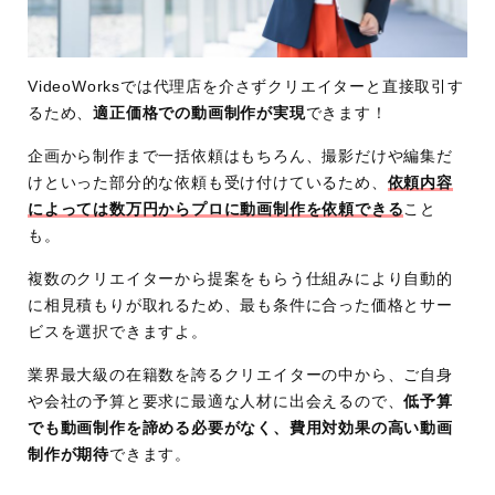
VideoWorksでは代理店を介さずクリエイターと直接取引す
るため、
適正価格での動画制作が実現
できます！
企画から制作まで一括依頼はもちろん、撮影だけや編集だ
けといった部分的な依頼も受け付けているため、
依頼内容
によっては数万円からプロに動画制作を依頼できる
こと
も。
複数のクリエイターから提案をもらう仕組みにより自動的
に相見積もりが取れるため、最も条件に合った価格とサー
ビスを選択できますよ。
業界最大級の在籍数を誇るクリエイターの中から、ご自身
や会社の予算と要求に最適な人材に出会えるので、
低予算
でも動画制作を諦める必要がなく、費用対効果の高い動画
制作が期待
できます。