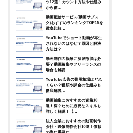
ツ12選！カウント方法や仕組み
から徹...
動画配信サービス(動画サブス
ク)おすすめランキングTOP15を
徹底比較...
YouTubeでショート動画が再生
されないのはなぜ？原因と解決
方法は？
動画制作の報酬に源泉徴収は必
要？動画編集やフリーランスの
場合も解説
YouTube広告の費用相場はどれ
くらい？種類や課金の仕組みも
徹底解説...
動画編集におすすめの資格10
選！稼ぐために必要なスキルも
詳しく解説！【...
法人企業におすすめの動画制作
会社・映像制作会社10選！依頼
の際に重要な...