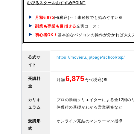
むびるスクールおすすめPOINT
月額
6,875
円(税込)～！未経験でも始めやすい※
副業も専業も目指せる
充実コース！
初心者OK！
基本的なパソコンの操作が分かれば大丈
公式サ
https://movieru.jp/page/school/top/
イト
6,875
受講料
月額
円~(税込)※
金
カリキ
プロの動画クリエイターによる全12回のリ
ュラム
件獲得の基礎がわかる営業研修など
受講形
オンライン完結のマンツーマン指導
式