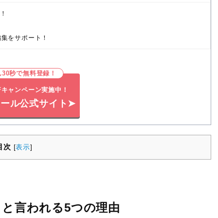
ー！
編集をサポート！
ん30秒で無料登録！
FFキャンペーン実施中！
ール公式サイト➤
目次
[
表示
]
と言われる5つの理由