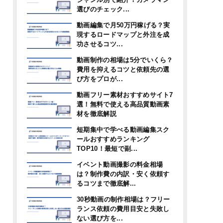
選びのチェック...
動画編集で月50万円稼げる？実
現するロードマップと外注を成
功させるコツ...
動画制作の相場は5分でいくら？
費用を抑えるコツと依頼先の選
び方をプロが...
動画フリー素材おすすめサイト7
選！無料で使える高品質動画素
材を徹底解説
短期集中で学べる動画編集スク
ールおすすめランキング
TOP10！最短で副...
イベント動画撮影の料金相場
は？制作費の内訳・安く依頼す
るコツまで徹底解...
30秒動画の制作相場は？フリー
ランス依頼の費用目安と失敗し
ない選び方を...