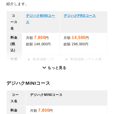
紹介します。
コ
デジハクMINIコー
デジハクPROコース
ース
ス
名
7,800
14,500
料金
月額
円
月額
円
(税
総額 148,000円
総額 298,000円
込)
学習
動画編集ソフ
動画編集ソフトの基
内容
トの基礎〜応
礎〜応用まで
もっと見る
用まで
サムネイル制作
企画構成/絵コ
デザイン基礎
デジハクMINIコース
ンテ講座
動画マーケティング
YouTube編集
リテラシー
コー
デジハクMINIコース
講座
AI活用基礎講座
ス名
ポートフォリ
撮影/ディレクション
7,800
料金
オ制作
など
講座
月額
円