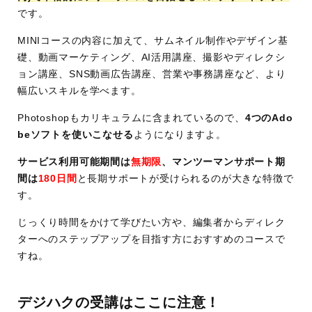
です。
YouTube編集講座
SNS動画広告講座
MINIコースの内容に加えて、サムネイル制作やデザイン基
営業/事務講座
礎、動画マーケティング、AI活用講座、撮影やディレクシ
ポートフォリオ制作
など
ョン講座、SNS動画広告講座、営業や事務講座など、より
幅広いスキルを学べます。
受講ス
オンライン
タイル
Photoshopもカリキュラムに含まれているので、
4つのAdo
beソフトを使いこなせる
ようになりますよ。
学べる
After Effects/Premiere Pro/Photoshop/Illust
ソフト
rator
サービス利用可能期間は
無期限
、マンツーマンサポート期
間は
180日間
と長期サポートが受けられるのが大きな特徴で
サポー
現役フリーランス講師による専属マンツ
す。
ト体制
ーマン面談
24時間チャットサポート(13時〜22時は1
じっくり時間をかけて学びたい方や、編集者からディレク
時間以内回答)
ターへのステップアップを目指す方におすすめのコースで
作品添削・フィードバックサポート
すね。
案件獲得から納品までの実践サポート
個別学習プラン・ロードマップ作成
デジハクの受講はここに注意！
副業・フリーランス独立支援