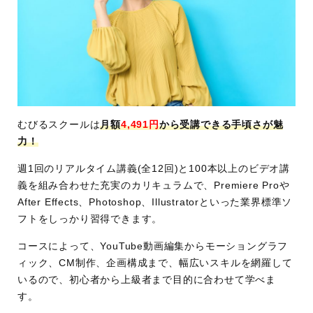
制限)
学習ス
プレミアプロ（Premiere Pro）基礎コー
タイル
ス：ビデオ講座+マンツーマン相談
ウェディング案件コース（Pr基礎コース
追加オプション）：オンライン受講
YouTube編集案件コース（Pr基礎コース
追加オプション）：オンライン受講
むびるスクールは
月額
4,491円
から受講できる手頃さが魅
アフターエフェクト（After Effects）コ
力！
ース：オンライン受講
ショート動画コース：オンライン受講
週1回のリアルタイム講義(全12回)と100本以上のビデオ講
義を組み合わせた充実のカリキュラムで、Premiere Proや
学習内
ワンランク上の動画編集スキル
After Effects、Photoshop、Illustratorといった業界標準ソ
容
案件獲得に必須な商談・営業スキル
フトをしっかり習得できます。
ポートフォリオ制作など
コースによって、YouTube動画編集からモーショングラフ
使用ソ
Adobe After Effects/Adobe Premiere Pro/A
ィック、CM制作、企画構成まで、幅広いスキルを網羅して
フト
dobe Photoshop/Adobe Illustrator/CapCut
いるので、初心者から上級者まで目的に合わせて学べま
(スマホ)
す。
サポー
動画制作サービス「
むびる
」「
VideoWor