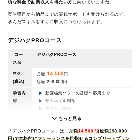
頃な料金で副業収入を得たい方
に向いていますね。
副業・フリーランス独立支援
個別学習プラン・ロードマップ作成
受講後も参加できる受講生限定コミュニ
案件獲得から納品までの実践サポートも受けられるので、
副業・フリーランス独立支援
ティあり など
学んだスキルをすぐに収入につなげられます。
受講後も参加できる受講生限定コミュニティ
学習期
60日間
あり など
間
(マンツーマンサポート期間：60日間)
デジハクPROコース
学習
60日間
無期限
学習目
副業向け
期間
(マンツーマンサポ
(マンツーマンサポート期
コー
デジハクPROコース
的
ート期間：60日間)
間：180日間)
ス名
学習
副業向け
副業・転職・フリーラン
14,500
料金
月額
円
目的
ス向け
(税込)
総額 298,000円
学習内
動画編集ソフトの基礎〜応用まで
容
サムネイル制作
デザイン基礎
動画マーケティング
もっと見る
リテラシー
「デジハクPROコース」は、
月額
14,500円
(総額298,000
AI活用基礎講座
円)で本格的にフリーランスを目指せるコンプリートプラン
撮影/ディレクション講座