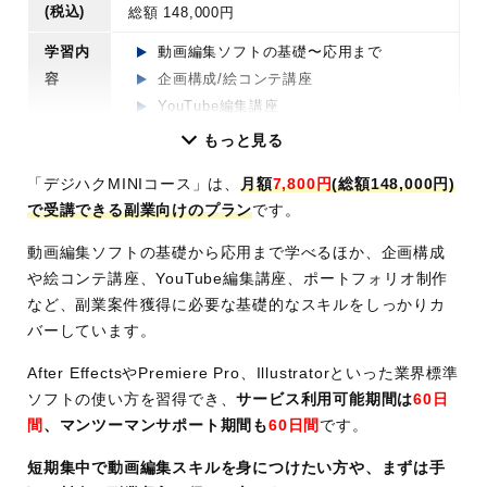
(税込)
YouTube編集講座
総額 148,000円
SNS動画広告講座
学習内
動画編集ソフトの基礎〜応用まで
営業/事務講座
容
企画構成/絵コンテ講座
ポートフォリオ制
YouTube編集講座
作
など
ポートフォリオ制作
など
もっと見る
受講
オンライン
受講ス
オンライン
「デジハクMINIコース」は、
月額
7,800円
(総額148,000円)
スタ
タイル
で受講できる副業向けのプラン
です。
イル
学べる
After Effects/Premiere Pro/Illustrator
動画編集ソフトの基礎から応用まで学べるほか、企画構成
学べ
After Effects/Pre
After Effects/Premiere
ソフト
や絵コンテ講座、YouTube編集講座、ポートフォリオ制作
るソ
miere Pro/Illustra
Pro/Photoshop/Illustrat
など、副業案件獲得に必要な基礎的なスキルをしっかりカ
サポー
現役フリーランス講師による専属マンツ
フト
tor
or
バーしています。
ト体制
ーマン面談
サポ
現役フリーランス講師による専属マンツーマ
24時間チャットサポート(13時〜22時は1
After EffectsやPremiere Pro、Illustratorといった業界標準
ート
ン面談
時間以内回答)
ソフトの使い方を習得でき、
サービス利用可能期間は
60日
体制
24時間チャットサポート(13時〜22時は1時
作品添削・フィードバックサポート
間
、マンツーマンサポート期間も
60日間
です。
間以内回答)
案件獲得から納品までの実践サポート
作品添削・フィードバックサポート
短期集中で動画編集スキルを身につけたい方や、まずは手
個別学習プラン・ロードマップ作成
案件獲得から納品までの実践サポート