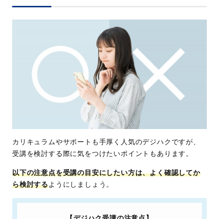
受講後も参加できる受講生限定コミュニ
ティあり など
学習期
無期限
間
(マンツーマンサポート期間：180日間)
学習目
副業・転職・フリーランス向け
的
カリキュラムやサポートも手厚く人気のデジハクですが、
受講を検討する際に気をつけたいポイントもあります。
以下の注意点を受講の目安にしたい方は、よく確認してか
ら検討する
ようにしましょう。
【デジハク受講の注意点】