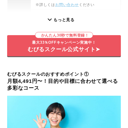
※詳しくは
お問い合わせ
ください
そのほ
Adobe契約費：3,300円ほど/月
もっと見る
かの料
金
かんたん30秒で無料登録！
学習期
プレミアプロ（Premiere Pro）基礎コー
最大33％OFFキャンペーン実施中！
間
ス：1か月
むびるスクール公式サイト➤
ウェディング案件コース（Pr基礎コース
追加オプション）：1か月
YouTube編集案件コース（Pr基礎コース
むびるスクールのおすすめポイント①
追加オプション）：1か月
月額4,491円〜！目的や目標に合わせて選べる
アフターエフェクト（After Effects）コ
多彩なコース
ース：3ヶ月
ショート動画コース：2.5か月間
講座時
オンライン研修：毎週1回(2時間/回・全1
間
2回 ※ショート動画講座は全6回)
ビデオ研修：100本以上(受講者は視聴無