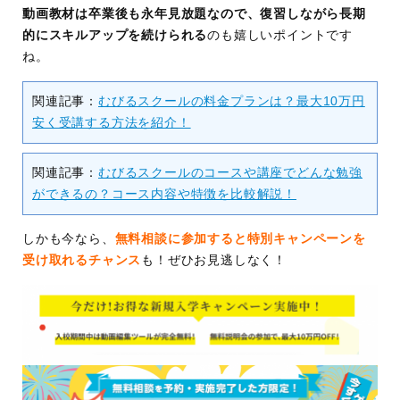
動画教材は卒業後も永年見放題なので、復習しながら長期
ト体制
ks
」「
インスパーク
」での案件獲得サポ
的にスキルアップを続けられる
のも嬉しいポイントです
ート
ね。
マンツーマンでサポート(LINEやZoomな
ど)
関連記事：
むびるスクールの料金プランは？最大10万円
24時間対応のチャットサポート
安く受講する方法を紹介！
卒業後も無制限の添削&質問サポート
こんな
副業を始めたい方
関連記事：
むびるスクールのコースや講座でどんな勉強
方にお
フリーランスに興味のある方
ができるの？コース内容や特徴を比較解説！
すすめ
趣味から仕事にステップアップしたい方
しかも今なら、
無料相談に参加すると特別キャンペーンを
その他
LINE友達追加で授業3回分の動画教材を無料
受け取れるチャンス
も！ぜひお見逃しなく！
プレゼント