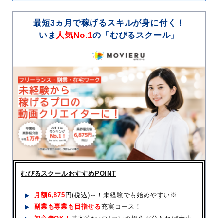
最短3ヵ月で稼げるスキルが身に付く！
いま
人気No.1
の「むびるスクール」
むびるスクールおすすめPOINT
月額
6,875
円(税込)～！未経験でも始めやすい※
副業も専業も目指せる
充実コース！