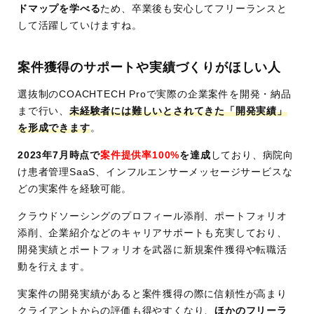
ドマップを学べる
ため、卒業後も安心してフリーランスと
して活躍していけますね。
案件獲得のサポートや実績づくりがほしい人
選抜制のCOACHTECH Proで実際の企業案件を開発・納品
まで行い、
未経験者には難しいとされてきた「開発実績」
を形成できます
。
2023年7月時点で
案件提供率100%
を達成
しており、病院向
け患者管理SaaS、インフルエンサーメッセージサービスな
どの実案件を経験可能。
クラウドソーシングのプロフィール添削、ポートフォリオ
添削、企業紹介などのキャリアサポートも充実しており、
開発実績とポートフォリオを武器に新規案件獲得や転職活
動を行えます。
実案件の開発実績があると案件獲得の際に信頼性が高まり
クライアントからの評価も得やすくなり、
ほかのフリーラ