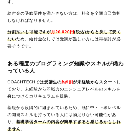
す。
給付金の受給要件を満たさない方は、料金を全額自己負担
しなければなりません。
分割払いも可能ですが
月20,020円
(税込)からと決して安く
ない
ため、給付金なしでは受講が難しい方には再検討が必
要そうです。
ある程度のプログラミング知識やスキルが備わ
っている人
COACHTECHでは
受講生の
約9割
が未経験からスタート
し
ており、未経験から即戦力のエンジニアレベルのスキルを
身につけるカリキュラムを提供。
基礎から段階的に組まれているため、既に中・上級レベル
の開発スキルを持っている人には物足りない可能性があ
り、
基礎学習タームの内容が簡単すぎると感じるかもしれ
ません
。