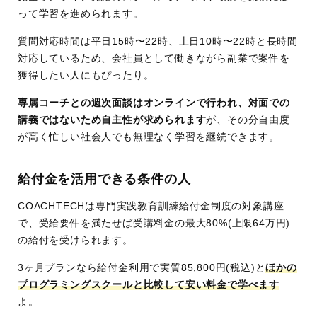
って学習を進められます。
質問対応時間は平日15時〜22時、土日10時〜22時と長時間
対応しているため、会社員として働きながら副業で案件を
獲得したい人にもぴったり。
専属コーチとの週次面談はオンラインで行われ、対面での
講義ではないため自主性が求められます
が、その分自由度
が高く忙しい社会人でも無理なく学習を継続できます。
給付金を活用できる条件の人
COACHTECHは専門実践教育訓練給付金制度の対象講座
で、受給要件を満たせば受講料金の最大80%(上限64万円)
の給付を受けられます。
3ヶ月プランなら給付金利用で実質85,800円(税込)と
ほかの
プログラミングスクールと比較して安い料金で学べます
よ。