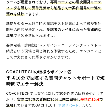
タームが用意されており、
専属コーチとの週次開発ミーテ
学
HTML/CSS/PHP/Laravel/JavaScript/MySQL な
ィングを通して要件定義から納品までの案件開発の一連の
習
ど
流れを経験
できます。
言
語
基礎学習ターム終了時の確認テスト結果によって模擬案件
開発の内容が決定され、
受講者のレベルに合った実践的な
学
フロントエンド開発/データベース設計/バックエン
環境
で学習を進められますよ。
習
ド構築/模擬案件開発/実案件開発(COACHTECH Pr
内
o) など
要件定義・詳細設計→デザイン→コーディング→テスト→
容
納品という現場と同じ流れを体験するため、エンジニアと
しての力にさらに磨きがかかりますね。
サ
質問チャットサポートで平均10分以内に回答
ポ
専属コーチによる週次面談と個別フィードバッ
ー
ク
COACHTECHの特徴やポイント③
平均10分で回答する質問チャットサポートで短
ト
ポートフォリオ添削とクラウドソーシング自己
時間でエラー解決
紹介文添削
フリーランスになるための教材提供
COACHTECHでは質問に対して30分以内の回答を心がけて
半永久的に在籍可能なCOACHTECHコミュニ
おり、
実際に95%の質問に30分以内に回答し
平均約10分
で
ティ など
返答
しています
(COACHTECH「
学習サポート
」より)
。