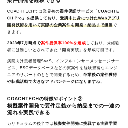
案件開発を経験できる
案
◯
COACHTECHでは業界初の
案件保証サービス「COACHTE
件
CH Pro」を提供しており、
受講中に身につけたWebアプリ
保
開発技術を用いて実際の企業案件を開発・納品まで担当
で
証
きます。
案
◯
2023年7月時点で
案件提供率100%を達成
しており、未経験
件
者には難しいとされてきた「開発実績」を形成可能です。
紹
介
病院向け患者管理SaaS、インフルエンサーメッセージサー
ビス、ESGデータベースなどの実案件を経験豊富なエンジ
学
3ヶ月〜12ヶ月
ニアのサポートのもとで開発するため、
卒業後の案件獲得
習
(プランにより異なる)
や転職活動で大きなアドバンテージになります
ね。
期
間
COACHTECHの特徴やポイント②
学
完全オンライン
模擬案件開発で要件定義から納品までの一連の
習
流れを実践できる
形
式
カリキュラムの後半では
模擬案件開発に挑戦する実践学習