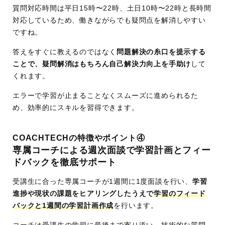
運
株式会社estra
質問対応時間は平日15時〜22時、土日10時〜22時と長時間
営
対応しているため、働きながらでも疑問点を解消しやすい
会
ですね。
社
答えをすぐに教えるのではなく
問題解決の糸口を提示する
ことで、疑問解消はもちろん自己解決力向上を手助け
して
くれます。
エラーで学習が止まることなくスムーズに進められるた
め、効率的にスキルを習得できます。
COACHTECHの特徴やポイント④
専属コーチによる週次面談で学習計画とフィー
ドバックを徹底サポート
受講生に合った専属コーチが1週間に1度面談を行い、
学習
進捗や現状の課題をヒアリングしたうえで
学習のフィード
バックと1週間の学習計画作成
を行います。