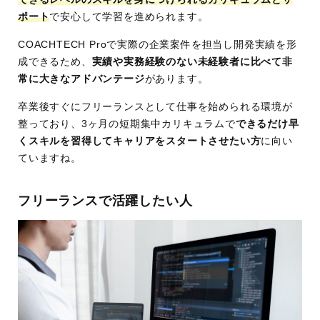
ポート
で安心して学習を進められます。
COACHTECH Proで実際の企業案件を担当し開発実績を形
成できるため、
実績や実務経験のない未経験者に比べて非
常に大きなアドバンテージ
があります。
卒業後すぐにフリーランスとして仕事を始められる環境が
整っており、3ヶ月の短期集中カリキュラムで
できるだけ早
くスキルを習得してキャリアをスタートさせたい方
に向い
ていますね。
フリーランスで活躍したい人