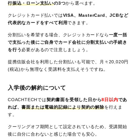
行振込・ローン支払い
の3つ
から選べます。
クレジットカード払いでは
VISA、MasterCard、JCBなど
代表的なカードをすべて利用
できます。
分割払いを希望する場合、クレジットカードなら
一度一括
で支払った後にご自身でカード会社に分割支払いの手続き
を行う
必要があるので注意しましょう。
提携信販会社を利用した分割払いも可能で、月々20,020円
(税込)から無理なく受講料を支払えそうですね。
入学後の解約について
COACHTECHでは
契約書面を受領した日から
8日以内
であ
れば、
書面または電磁的記録により契約の解除
を行えま
す。
クーリングオフ期間として設定されているため、受講開始
後に自分に合わないと感じた場合でも安心。