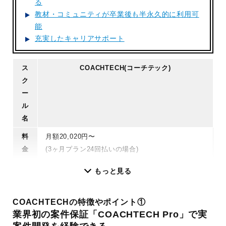
る
教材・コミュニティが卒業後も半永久的に利用可
能
充実したキャリアサポート
ス
COACHTECH(コーチテック)
ク
ー
ル
名
料
月額20,020円〜
金
(3ヶ月プラン24回払いの場合)
特
初心者向け：
★★★★★
もっと見る
徴
コスパ重視：
★★★★✩
仕事と両立：
★★★★✩
COACHTECHの特徴やポイント①
フリーランス：
★★★★★
業界初の案件保証「COACHTECH Pro」で実
就職/転職：
★★★☆✩