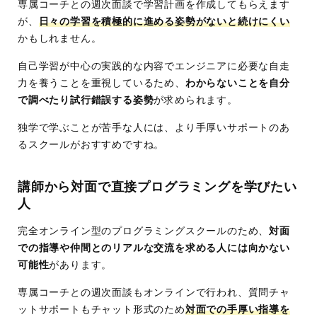
専属コーチとの週次面談で学習計画を作成してもらえます
が、
日々の学習を積極的に進める姿勢がないと続けにくい
かもしれません。
自己学習が中心の実践的な内容でエンジニアに必要な自走
力を養うことを重視しているため、
わからないことを自分
で調べたり試行錯誤する姿勢
が求められます。
独学で学ぶことが苦手な人には、より手厚いサポートのあ
るスクールがおすすめですね。
講師から対面で直接プログラミングを学びたい
人
完全オンライン型のプログラミングスクールのため、
対面
での指導や仲間とのリアルな交流を求める人には向かない
可能性
があります。
専属コーチとの週次面談もオンラインで行われ、質問チャ
ットサポートもチャット形式のため
対面での手厚い指導を