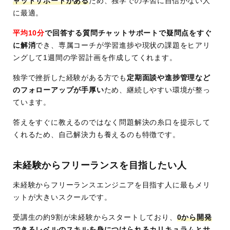
ャットサポートがある
ため、独学での学習に自信がない人
に最適。
平均10分
で回答する質問チャットサポートで疑問点をすぐ
に解消
でき、専属コーチが学習進捗や現状の課題をヒアリ
ングして1週間の学習計画を作成してくれます。
独学で挫折した経験がある方でも
定期面談や進捗管理など
のフォローアップが手厚い
ため、継続しやすい環境が整っ
ています。
答えをすぐに教えるのではなく問題解決の糸口を提示して
くれるため、自己解決力も養えるのも特徴です。
未経験からフリーランスを目指したい人
未経験からフリーランスエンジニアを目指す人に最もメリ
ットが大きいスクールです。
受講生の約9割が未経験からスタートしており、
0から開発
できるレベルのスキルを身につけられるカリキュラムとサ