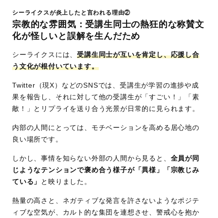
シーライクスが炎上したと言われる理由②
宗教的な雰囲気：受講生同士の熱狂的な称賛文
化が怪しいと誤解を生んだため
シーライクスには、
受講生同士が互いを肯定し、応援し合
う文化が根付いています。
Twitter（現X）などのSNSでは、受講生が学習の進捗や成
果を報告し、それに対して他の受講生が「すごい！」「素
敵！」とリプライを送り合う光景が日常的に見られます。
内部の人間にとっては、モチベーションを高める居心地の
良い場所です。
しかし、事情を知らない外部の人間から見ると、
全員が同
じようなテンションで褒め合う様子が「異様」「宗教じみ
ている」
と映りました。
熱量の高さと、ネガティブな発言を許さないようなポジテ
ィブな空気が、カルト的な集団を連想させ、警戒心を抱か