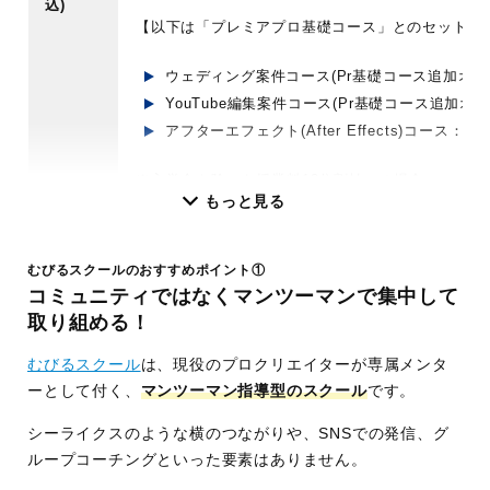
込)
【以下は「プレミアプロ基礎コース」とのセットで
ウェディング案件コース(Pr基礎コース追加オプショ
YouTube編集案件コース(Pr基礎コース追加オプシ
アフターエフェクト(After Effects)コース：総額 
※入学金を除いた授業料12分割払いの場合
もっと見る
学習内
ワンランク上の動画編集スキル
容
案件獲得に必須な商談・営業スキル
むびるスクールのおすすめポイント①
ポートフォリオ制作など
コミュニティではなくマンツーマンで集中して
受講ス
オンライン
取り組める！
タイル
むびるスクール
は、現役のプロクリエイターが専属メンタ
学べる
Adobe After Effect/Adobe Premiere Pro/Adobe P
ーとして付く、
マンツーマン指導型のスクール
です。
ソフト
シーライクスのような横のつながりや、SNSでの発信、グ
サポー
オンライン研修：毎週1回(2時間/回・全12回)
ループコーチングといった要素はありません。
ト体制
ビデオ研修：100本以上(受講者は視聴無制限)