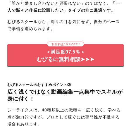
「誰かと励まし合わないと頑張れない」のではなく、
「一
学習期
プレミアプロ(Premiere Pro)基礎コース：1ヵ月
人で黙々と作業に没頭したい」タイプの方に最適
です。
間
ウェディング案件コース(Pr基礎コース追加オプ
YouTube編集案件コース(Pr基礎コース追加オ
むびるスクールなら、周りの目を気にせず、自分のペース
アフターエフェクト(After Effects)コース：3
で学習を進められます。
学習目
就職・転職・副業・フリーランス向け
制作料金10％OFF！
的
＜満足度97.5％＞
むびるに無料相談➤➤➤
むびるスクールのおすすめポイント②
広く浅くではなく動画編集一点集中でスキルが
身に付く！
シーライクスは、40種類以上の職種を「広く浅く」学べる
点が魅力的ですが、プロとして稼ぐには専門性が不足する
場合もあります。