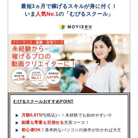
最短3ヵ月で稼げるスキルが身に付く！
いま
人気No.1
の「むびるスクール」
むびるスクールおすすめPOINT
月額
6,875
円(税込)～！未経験でも始めやすい※
副業も専業も目指せる
充実コース！
初心者OK！
基本的なパソコンの操作が分かれば大丈
夫