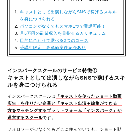
スタークリエイターコース：2
ヶ月
キャストとして出演しながらSNSで稼げるスキル
を身につけられる
講座時間
毎週1回1時間
パソコンがなくてもスマホ1つで受講可能！
ショート動画広告クリエイターコ
月5万円の副業収入を目指せるカリキュラム
ース：全5回
目的に合わせて選べる2つのコース
スタークリエイターコース：全7回
受講生限定！高単価案件紹介あり
学習スタイル
オンライン
学習内容
Web広告やWebマーケティン
インスパークスクールのサービス特徴①
グの基本知識
キャストとして出演しながらSNSで稼げるスキ
効果的な撮影・編集方法
ルを身につけられる
撮影・台本作成の方法
クライアント対応スキルなど
インスパークスクールは
「キャストを使ったショート動画
広告」を作りたい企業と「キャスト出演＋編集ができる」
使用ソフト
Capcut (iPhoneアプリ)
方をマッチングするプラットフォーム「インスパーク」が
サポート体制
トレーナーが伴走して徹底サ
運営するスクール
です。
ポート
フォロワーが少なくてもどこに住んでいても、ショート動
卒業後は案件依頼サポートあ