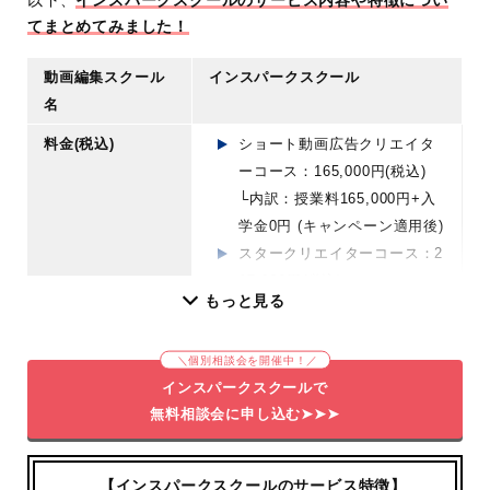
以下、
インスパークスクールのサービス内容や特徴につい
てまとめてみました！
動画編集スクール
インスパークスクール
名
料金(税込)
ショート動画広告クリエイタ
ーコース：165,000円(税込)
└内訳：授業料165,000円+入
学金0円 (キャンペーン適用後)
スタークリエイターコース：2
97,000円(税込)
もっと見る
└内訳：授業料 275,000円(税
込) + 入学金 22,000円 (キャ
＼個別相談会を開催中！／
ンペーン適用後)
インスパークスクールで
そのほかの料金
なし
無料相談会に申し込む➤➤➤
学習期間
ショート動画広告クリエイタ
ーコース：1.5ヶ月
【インスパークスクールのサービス特徴】