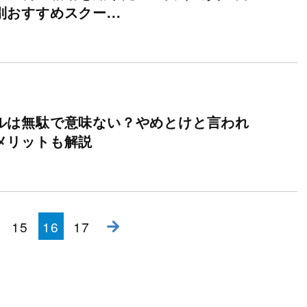
おすすめスクー...
ルは無駄で意味ない？やめとけと言われ
メリットも解説
15
16
17