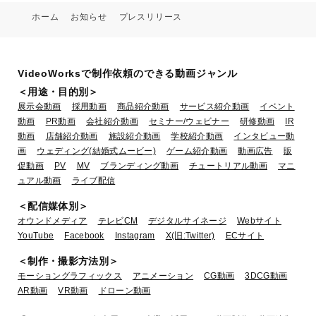
ホーム
お知らせ
プレスリリース
VideoWorksで制作依頼のできる動画ジャンル
＜用途・目的別＞
展示会動画
採用動画
商品紹介動画
サービス紹介動画
イベント
動画
PR動画
会社紹介動画
セミナー/ウェビナー
研修動画
IR
動画
店舗紹介動画
施設紹介動画
学校紹介動画
インタビュー動
画
ウェディング(結婚式ムービー)
ゲーム紹介動画
動画広告
販
促動画
PV
MV
ブランディング動画
チュートリアル動画
マニ
ュアル動画
ライブ配信
＜配信媒体別＞
オウンドメディア
テレビCM
デジタルサイネージ
Webサイト
YouTube
Facebook
Instagram
X(旧:Twitter)
ECサイト
＜制作・撮影方法別＞
モーショングラフィックス
アニメーション
CG動画
3DCG動画
AR動画
VR動画
ドローン動画