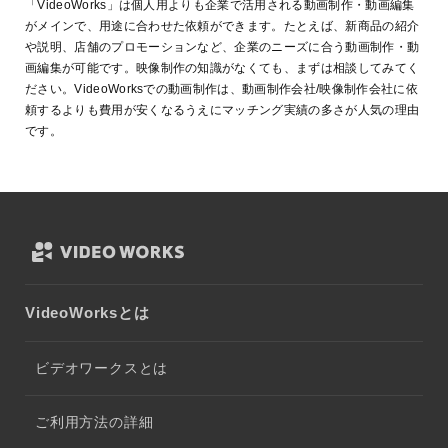
「VideoWorks」は個人用よりも企業で活用される動画制作・動画編集
がメインで、用途に合わせた依頼ができます。たとえば、新商品の紹介
や説明、店舗のプロモーションなど、企業のニーズに合う動画制作・動
画編集が可能です。映像制作の知識がなくても、まずは相談してみてく
ださい。VideoWorksでの動画制作は、動画制作会社/映像制作会社に依
頼するよりも費用が安くなるうえにマッチング実績の多さが人気の理由
です。
VideoWorksとは
ビデオワークスとは
ご利用方法の詳細