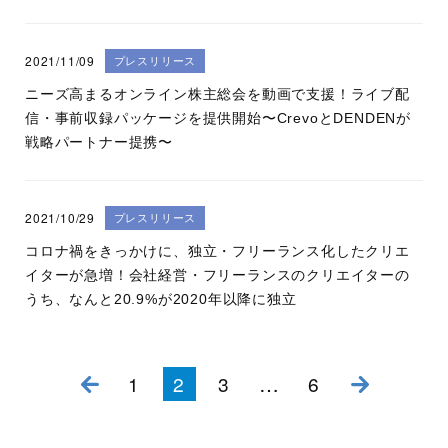
2021/11/09
プレスリリース
ニーズ高まるオンライン株主総会を動画で支援！ライブ配
信・事前収録パッケージを提供開始〜CrevoとDENDENが
戦略パートナー提携〜
2021/10/29
プレスリリース
コロナ禍をきっかけに、独立・フリーランス化したクリエ
イターが急増！会社経営・フリーランスのクリエイターの
うち、なんと20.9%が2020年以降に独立
投稿ナビゲーション
…
1
2
3
6