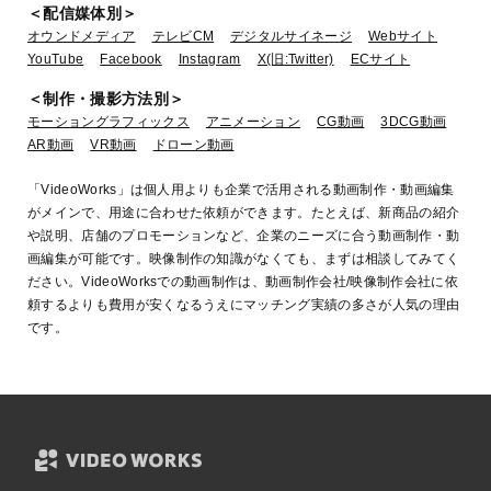
＜配信媒体別＞
オウンドメディア
テレビCM
デジタルサイネージ
Webサイト
YouTube
Facebook
Instagram
X(旧:Twitter)
ECサイト
＜制作・撮影方法別＞
モーショングラフィックス
アニメーション
CG動画
3DCG動画
AR動画
VR動画
ドローン動画
「VideoWorks」は個人用よりも企業で活用される動画制作・動画編集
がメインで、用途に合わせた依頼ができます。たとえば、新商品の紹介
や説明、店舗のプロモーションなど、企業のニーズに合う動画制作・動
画編集が可能です。映像制作の知識がなくても、まずは相談してみてく
ださい。VideoWorksでの動画制作は、動画制作会社/映像制作会社に依
頼するよりも費用が安くなるうえにマッチング実績の多さが人気の理由
です。