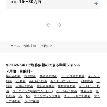
15〜30万
円
価格：
ホーム
制作実績
企業紹介
VideoWorksで制作依頼のできる動画ジャンル
＜用途・目的別＞
展示会動画
採用動画
商品紹介動画
サービス紹介動画
イベント
動画
PR動画
会社紹介動画
セミナー/ウェビナー
研修動画
IR
動画
店舗紹介動画
施設紹介動画
学校紹介動画
インタビュー動
画
ウェディング(結婚式ムービー)
ゲーム紹介動画
動画広告
販
促動画
PV
MV
ブランディング動画
チュートリアル動画
マニ
ュアル動画
ライブ配信