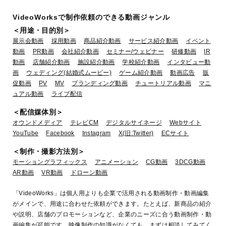
VideoWorksで制作依頼のできる動画ジャンル
＜用途・目的別＞
展示会動画
採用動画
商品紹介動画
サービス紹介動画
イベント
動画
PR動画
会社紹介動画
セミナー/ウェビナー
研修動画
IR
動画
店舗紹介動画
施設紹介動画
学校紹介動画
インタビュー動
画
ウェディング(結婚式ムービー)
ゲーム紹介動画
動画広告
販
促動画
PV
MV
ブランディング動画
チュートリアル動画
マニ
ュアル動画
ライブ配信
＜配信媒体別＞
オウンドメディア
テレビCM
デジタルサイネージ
Webサイト
YouTube
Facebook
Instagram
X(旧:Twitter)
ECサイト
＜制作・撮影方法別＞
モーショングラフィックス
アニメーション
CG動画
3DCG動画
AR動画
VR動画
ドローン動画
「VideoWorks」は個人用よりも企業で活用される動画制作・動画編集
がメインで、用途に合わせた依頼ができます。たとえば、新商品の紹介
や説明、店舗のプロモーションなど、企業のニーズに合う動画制作・動
画編集が可能です。映像制作の知識がなくても、まずは相談してみてく