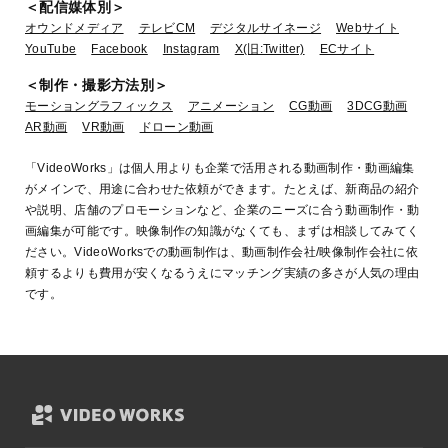
＜配信媒体別＞
オウンドメディア
テレビCM
デジタルサイネージ
Webサイト
YouTube
Facebook
Instagram
X(旧:Twitter)
ECサイト
＜制作・撮影方法別＞
モーショングラフィックス
アニメーション
CG動画
3DCG動画
AR動画
VR動画
ドローン動画
「VideoWorks」は個人用よりも企業で活用される動画制作・動画編集
がメインで、用途に合わせた依頼ができます。たとえば、新商品の紹介
や説明、店舗のプロモーションなど、企業のニーズに合う動画制作・動
画編集が可能です。映像制作の知識がなくても、まずは相談してみてく
ださい。VideoWorksでの動画制作は、動画制作会社/映像制作会社に依
頼するよりも費用が安くなるうえにマッチング実績の多さが人気の理由
です。