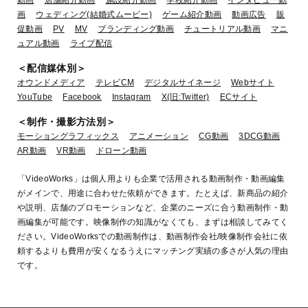
動画
店舗紹介動画
施設紹介動画
学校紹介動画
インタビュー動
画
ウェディング(結婚式ムービー)
ゲーム紹介動画
動画広告
販
促動画
PV
MV
ブランディング動画
チュートリアル動画
マニ
ュアル動画
ライブ配信
＜配信媒体別＞
オウンドメディア
テレビCM
デジタルサイネージ
Webサイト
YouTube
Facebook
Instagram
X(旧:Twitter)
ECサイト
＜制作・撮影方法別＞
モーショングラフィックス
アニメーション
CG動画
3DCG動画
AR動画
VR動画
ドローン動画
「VideoWorks」は個人用よりも企業で活用される動画制作・動画編集
がメインで、用途に合わせた依頼ができます。たとえば、新商品の紹介
や説明、店舗のプロモーションなど、企業のニーズに合う動画制作・動
画編集が可能です。映像制作の知識がなくても、まずは相談してみてく
ださい。VideoWorksでの動画制作は、動画制作会社/映像制作会社に依
頼するよりも費用が安くなるうえにマッチング実績の多さが人気の理由
です。