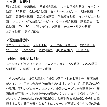
＜用途・目的別＞
展示会動画
採用動画
商品紹介動画
サービス紹介動画
イベント
動画
PR動画
会社紹介動画
セミナー/ウェビナー
研修動画
IR
動画
店舗紹介動画
施設紹介動画
学校紹介動画
インタビュー動
画
ウェディング(結婚式ムービー)
ゲーム紹介動画
動画広告
販
促動画
PV
MV
ブランディング動画
チュートリアル動画
マニ
ュアル動画
ライブ配信
＜配信媒体別＞
オウンドメディア
テレビCM
デジタルサイネージ
Webサイト
YouTube
Facebook
Instagram
X(旧:Twitter)
ECサイト
＜制作・撮影方法別＞
モーショングラフィックス
アニメーション
CG動画
3DCG動画
AR動画
VR動画
ドローン動画
「VideoWorks」は個人用よりも企業で活用される動画制作・動画編集
がメインで、用途に合わせた依頼ができます。たとえば、新商品の紹介
や説明、店舗のプロモーションなど、企業のニーズに合う動画制作・動
画編集が可能です。映像制作の知識がなくても、まずは相談してみてく
ださい。VideoWorksでの動画制作は、動画制作会社/映像制作会社に依
頼するよりも費用が安くなるうえにマッチング実績の多さが人気の理由