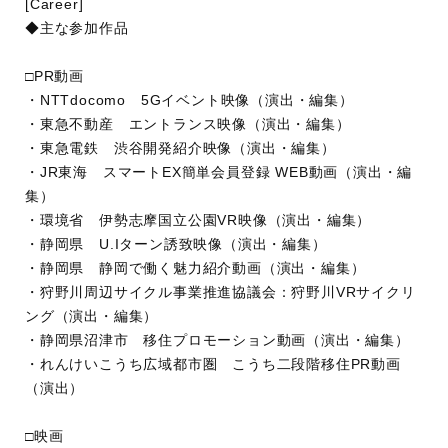
[Career]
◆主な参加作品
□PR動画
・NTTdocomo 5Gイベント映像（演出・編集）
・東急不動産 エントランス映像（演出・編集）
・東急電鉄 渋谷開発紹介映像（演出・編集）
・JR東海 スマートEX簡単会員登録 WEB動画（演出・編
集）
・環境省 伊勢志摩国立公園VR映像（演出・編集）
・静岡県 U.Iターン誘致映像（演出・編集）
・静岡県 静岡で働く魅力紹介動画（演出・編集）
・狩野川周辺サイクル事業推進協議会：狩野川VRサイクリ
ング（演出・編集）
・静岡県沼津市 移住プロモーション動画（演出・編集）
・れんけいこうち広域都市圏 こうち二段階移住PR動画
（演出）
□映画