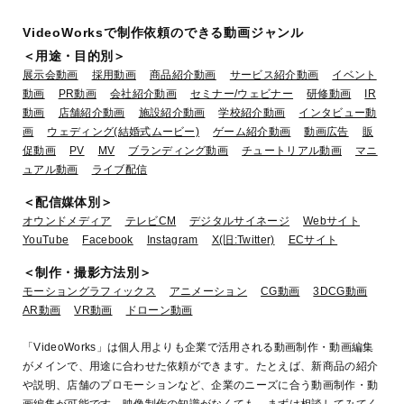
VideoWorksで制作依頼のできる動画ジャンル
＜用途・目的別＞
展示会動画
採用動画
商品紹介動画
サービス紹介動画
イベント
動画
PR動画
会社紹介動画
セミナー/ウェビナー
研修動画
IR
動画
店舗紹介動画
施設紹介動画
学校紹介動画
インタビュー動
画
ウェディング(結婚式ムービー)
ゲーム紹介動画
動画広告
販
促動画
PV
MV
ブランディング動画
チュートリアル動画
マニ
【公式】富士宮 Fujinomiya The
ュアル動画
ライブ配信
gateway to Mt. Fuji 4K(15se
＜配信媒体別＞
業種：官公庁
オウンドメディア
テレビCM
デジタルサイネージ
Webサイト
YouTube
Facebook
Instagram
X(旧:Twitter)
ECサイト
＜制作・撮影方法別＞
モーショングラフィックス
アニメーション
CG動画
3DCG動画
AR動画
VR動画
ドローン動画
「VideoWorks」は個人用よりも企業で活用される動画制作・動画編集
がメインで、用途に合わせた依頼ができます。たとえば、新商品の紹介
や説明、店舗のプロモーションなど、企業のニーズに合う動画制作・動