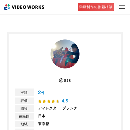
動画制作の依頼相談
@ats
2
実績
件
4.5
評価
ディレクター,
プランナー
職種
日本
在籍国
東京都
地域