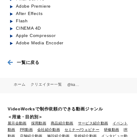
Adobe Premiere
After Effects
株式会社ツウ゛ァイ（フ゛ランテ゛
Flash
ィンク゛動画+サーヒ゛ス紹介動画）
CINEMA 4D
Apple Compressor
業種：人材・教育
Adobe Media Encoder
一覧に戻る
ホーム
クリエイター一覧
@kamada
VideoWorksで制作依頼のできる動画ジャンル
＜用途・目的別＞
展示会動画
採用動画
商品紹介動画
サービス紹介動画
イベント
動画
PR動画
会社紹介動画
セミナー/ウェビナー
研修動画
IR
動画
店舗紹介動画
施設紹介動画
学校紹介動画
インタビュー動