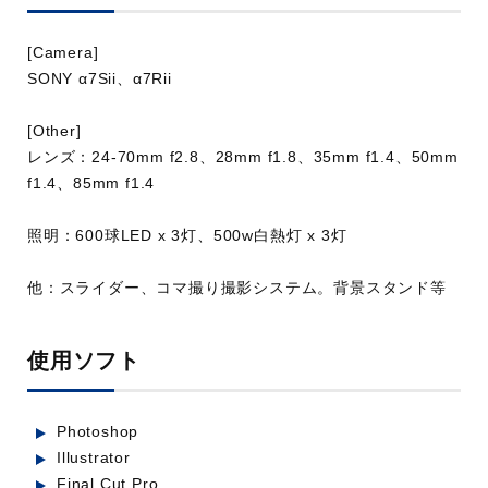
[Camera]
SONY α7Sii、α7Rii
[Other]
レンズ：24-70mm f2.8、28mm f1.8、35mm f1.4、50mm
f1.4、85mm f1.4
株式会社ほけんの時間 サービス紹
介動画
照明：600球LED x 3灯、500w白熱灯 x 3灯
業種：金融・保険
他：スライダー、コマ撮り撮影システム。背景スタンド等
使用ソフト
Photoshop
Illustrator
Final Cut Pro