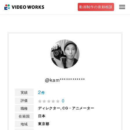
動画制作の依頼相談
@kam************
2
実績
件
0
評価
ディレクター,
CG・アニメーター
職種
日本
在籍国
東京都
地域