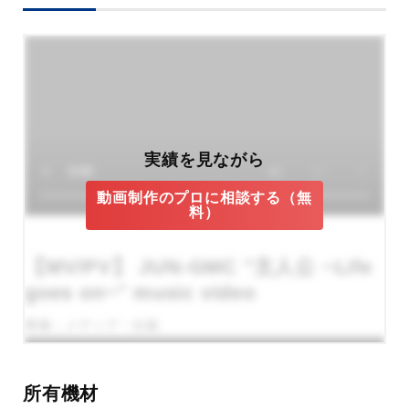
実績を見ながら
動画制作のプロに相談する（無
料）
【MV/PV】 JUN-GMC "主人公 ~Life
goes on~" music video
業種：メディア・出版
所有機材