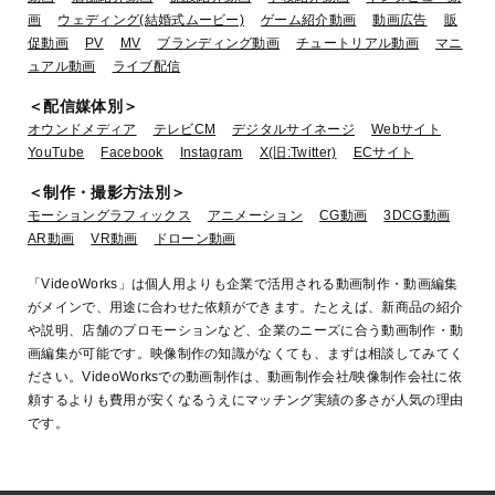
画
ウェディング(結婚式ムービー)
ゲーム紹介動画
動画広告
販
促動画
PV
MV
ブランディング動画
チュートリアル動画
マニ
ュアル動画
ライブ配信
＜配信媒体別＞
オウンドメディア
テレビCM
デジタルサイネージ
Webサイト
YouTube
Facebook
Instagram
X(旧:Twitter)
ECサイト
＜制作・撮影方法別＞
モーショングラフィックス
アニメーション
CG動画
3DCG動画
AR動画
VR動画
ドローン動画
「VideoWorks」は個人用よりも企業で活用される動画制作・動画編集
がメインで、用途に合わせた依頼ができます。たとえば、新商品の紹介
や説明、店舗のプロモーションなど、企業のニーズに合う動画制作・動
画編集が可能です。映像制作の知識がなくても、まずは相談してみてく
ださい。VideoWorksでの動画制作は、動画制作会社/映像制作会社に依
頼するよりも費用が安くなるうえにマッチング実績の多さが人気の理由
です。