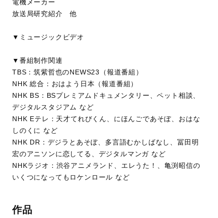
電機メーカー
放送局研究紹介 他
▼ミュージックビデオ
▼番組制作関連
TBS：筑紫哲也のNEWS23（報道番組）
NHK 総合：おはよう日本（報道番組）
NHK BS：BSプレミアムドキュメンタリー、ペット相談、
デジタルスタジアム など
NHK Eテレ：天才てれびくん、にほんごであそぼ、おはな
しのくに など
NHK DR：デジラとあそぼ、多言語むかしばなし、冨田明
宏のアニソンに恋してる、デジタルマンガ など
NHKラジオ：渋谷アニメランド、エレうた！、亀渕昭信の
いくつになってもロケンロール など
作品