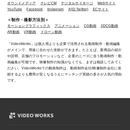
オウンドメディア
テレビCM
デジタルサイネージ
Webサイト
YouTube
Facebook
Instagram
X(旧:Twitter)
ECサイト
＜制作・撮影方法別＞
モーショングラフィックス
アニメーション
CG動画
3DCG動画
AR動画
VR動画
ドローン動画
2D アニメーション Stick man
「VideoWorks」は個人用よりも企業で活用される動画制作・動画編集
がメインで、用途に合わせた依頼ができます。たとえば、新商品の紹介
や説明、店舗のプロモーションなど、企業のニーズに合う動画制作・動
画編集が可能です。映像制作の知識がなくても、まずは相談してみてく
ださい。VideoWorksでの動画制作は、動画制作会社/映像制作会社に依
頼するよりも費用が安くなるうえにマッチング実績の多さが人気の理由
です。