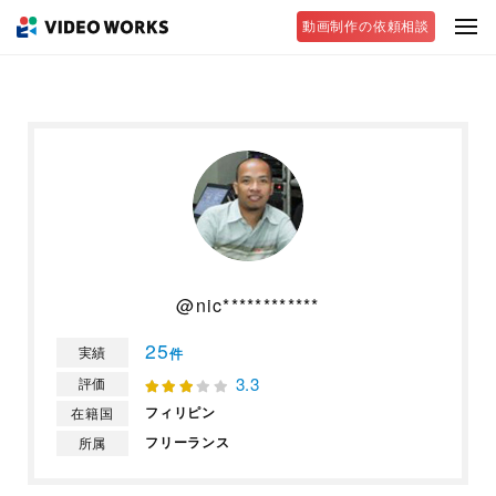
動画制作の依頼相談
@nic************
25
実績
件
3.3
評価
フィリピン
在籍国
フリーランス
所属