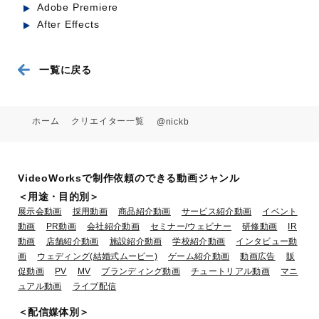
Adobe Premiere
After Effects
PIU (2d アニメーション)
一覧に戻る
ホーム
クリエイター一覧
@nickb
VideoWorksで制作依頼のできる動画ジャンル
＜用途・目的別＞
展示会動画
採用動画
商品紹介動画
サービス紹介動画
イベント
Marairo (2d アニメーション)
動画
PR動画
会社紹介動画
セミナー/ウェビナー
研修動画
IR
動画
店舗紹介動画
施設紹介動画
学校紹介動画
インタビュー動
画
ウェディング(結婚式ムービー)
ゲーム紹介動画
動画広告
販
促動画
PV
MV
ブランディング動画
チュートリアル動画
マニ
ュアル動画
ライブ配信
＜配信媒体別＞