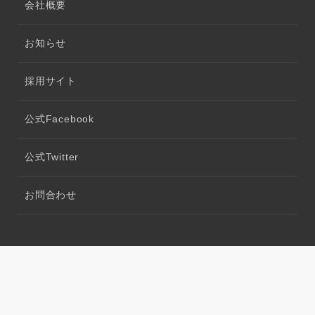
会社概要
お知らせ
採用サイト
公式Facebook
公式Twitter
お問合わせ