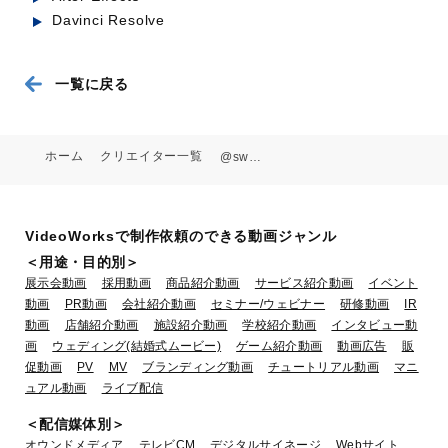
クルメキッコー / Kurume Kikko,
Davinci Resolve
Japanese Traditional Soy S
業種：小売・流通,飲食・食品
一覧に戻る
ホーム
クリエイター一覧
@sweetsloverchannel
VideoWorksで制作依頼のできる動画ジャンル
＜用途・目的別＞
展示会動画
採用動画
商品紹介動画
サービス紹介動画
イベント
動画
PR動画
会社紹介動画
セミナー/ウェビナー
研修動画
IR
動画
店舗紹介動画
施設紹介動画
学校紹介動画
インタビュー動
カナダの大自然をパワースポーツで
画
ウェディング(結婚式ムービー)
ゲーム紹介動画
動画広告
販
駆け抜けろ！Powersports At Camp
促動画
PV
MV
ブランディング動画
チュートリアル動画
マニ
in Canad
ュアル動画
ライブ配信
＜配信媒体別＞
業種：旅行,自動車
オウンドメディア
テレビCM
デジタルサイネージ
Webサイト