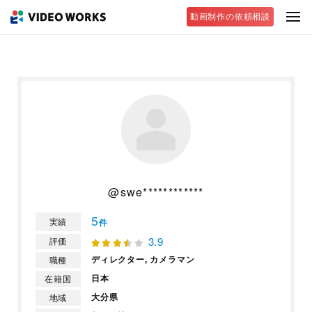
動画制作の依頼相談
@swe************
5
実績
件
3.9
評価
ディレクター,
カメラマン
職種
日本
在籍国
大分県
地域