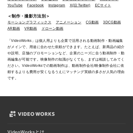
YouTube
Facebook
Instagram
X(旧:Twitter)
ECサイト
＜制作・撮影方法別＞
モーショングラフィックス
アニメーション
CG動画
3DCG動画
AR動画
VR動画
ドローン動画
「VideoWorks」は個人用よりも企業で活用される動画制作・動画編集
がメインで、用途に合わせた依頼ができます。たとえば、新商品の紹介
や説明、店舗のプロモーションなど、企業のニーズに合う動画制作・動
画編集が可能です。映像制作の知識がなくても、まずは相談してみてく
ださい。VideoWorksでの動画制作は、動画制作会社/映像制作会社に依
頼するよりも費用が安くなるうえにマッチング実績の多さが人気の理由
です。
VideoWorksとは