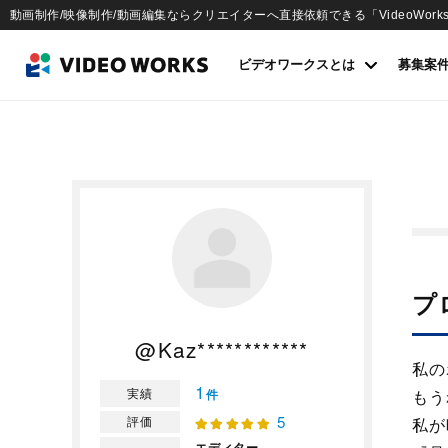
動画制作/映像制作/動画編集ならクリエイターへ直接依頼できる「VideoWork
ビデオワークスとは
募集案
プ
@Kaz************
私の
1
実績
件
もう
5
評価
私が