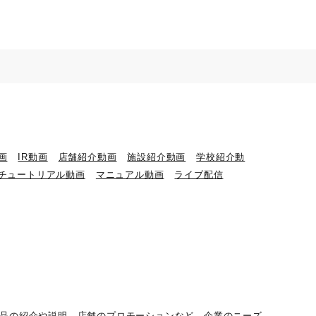
画
IR動画
店舗紹介動画
施設紹介動画
学校紹介動
チュートリアル動画
マニュアル動画
ライブ配信
新商品の紹介や説明、店舗のプロモーションなど、企業のニーズ