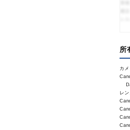
業種
建設
レル
所
カメラ
Can
DJ
レンズ:
Cano
Can
Can
Can