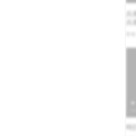
兵
兵
業種
時