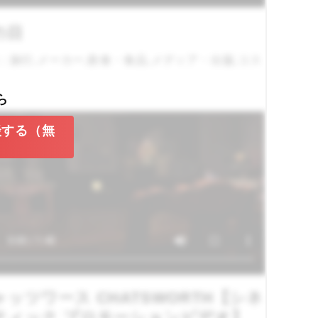
の日
：旅行,メーカー,飲食・食品,メディア・出版,コス
ら
談する（無
ャッツワース CHATSWORTH【シネ
ティック プロモーションビデオ】