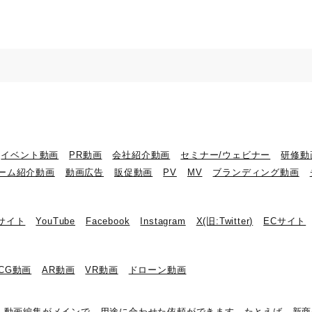
イベント動画
PR動画
会社紹介動画
セミナー/ウェビナー
研修動
ーム紹介動画
動画広告
販促動画
PV
MV
ブランディング動画
bサイト
YouTube
Facebook
Instagram
X(旧:Twitter)
ECサイト
DCG動画
AR動画
VR動画
ドローン動画
画制作・動画編集がメインで、用途に合わせた依頼ができます。たとえば、