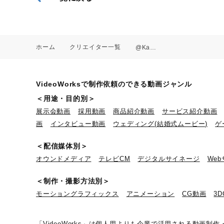
ホーム
クリエイター一覧
@Kazuki.cinematograher
VideoWorksで制作依頼のできる動画ジャンル
＜用途・目的別＞
展示会動画
採用動画
商品紹介動画
サービス紹介動画
画
インタビュー動画
ウェディング(結婚式ムービー)
ゲ
＜配信媒体別＞
オウンドメディア
テレビCM
デジタルサイネージ
We
＜制作・撮影方法別＞
モーショングラフィックス
アニメーション
CG動画
3
「VideoWorks」は個人用よりも企業で活用される動