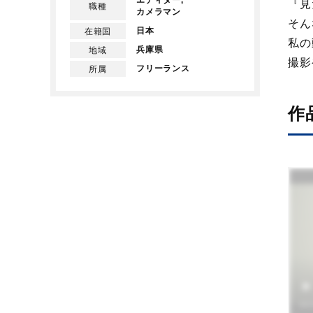
エディター,
『見
職種
カメラマン
そん
日本
在籍国
私の
兵庫県
地域
撮影
フリーランス
所属
作