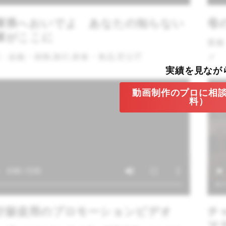
庫県へおいでよ あなたの知らない
母
庫がここに
業種
：金融・保険,旅行,飲食・食品,官公庁
メ
実績を見なが
動画制作のプロに相
料）
計販促用のプロモーションビデオ
チ
マ