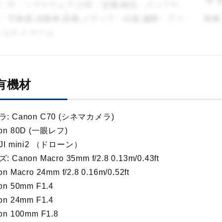
：IT・ソフトウェア,小売・流通,物流・インフラ,
・不動産,自動車,医療,メディア・出版,服飾・アパ
業種
,コスメ,ゲーム
有機材
: Canon C70 (シネマカメラ)
on 80D (一眼レフ)
I mini2 （ドローン）
 Canon Macro 35mm f/2.8 0.13m/0.43ft
n Macro 24mm f/2.8 0.16m/0.52ft
on 50mm F1.4
on 24mm F1.4
on 100mm F1.8