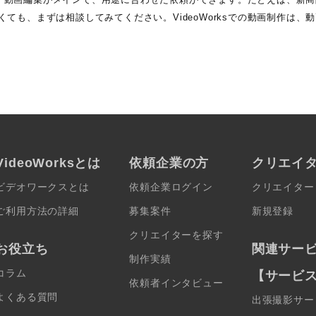
ても、まずは相談してみてください。VideoWorksでの動画制作は、
VideoWorksとは
依頼企業の方
クリエイ
ビデオワークスとは
依頼企業ログイン
クリエイター
ご利用方法の詳細
募集案件
新規登録
クリエイターを探す
お役立ち
関連サー
制作実績
コラム
【サービ
依頼者インタビュー
よくある質問
出張撮影サー