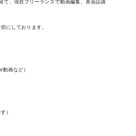
経て、現在フリーランスで動画編集、英会話講
大切にしております。
V動画など）
す）