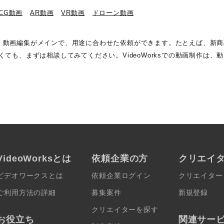
DCG動画
AR動画
VR動画
ドローン動画
画制作・動画編集がメインで、用途に合わせた依頼ができます。たとえば、
ても、まずは相談してみてください。VideoWorksでの動画制作は、
VideoWorksとは
依頼企業の方
クリエイ
ビデオワークスとは
依頼企業ログイン
クリエイター
ご利用方法の詳細
募集案件
新規登録
クリエイターを探す
お役立ち
関連サー