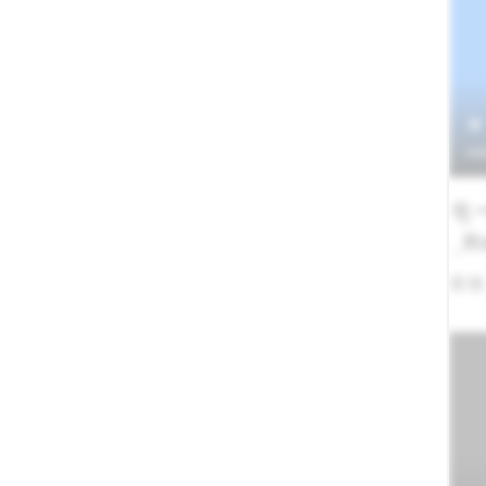
モ
_R
業種