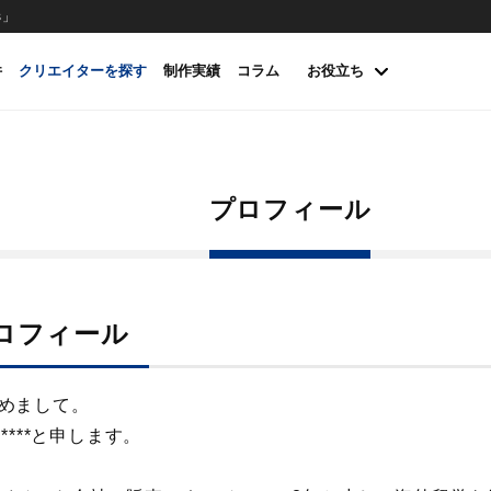
s」
件
クリエイターを探す
制作実績
コラム
お役立ち
プロフィール
ロフィール
めまして。
の****と申します。