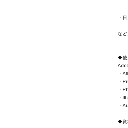
・日
など
◆使
Ado
・Aft
・Pr
・Ph
・Ill
・Au
◆資