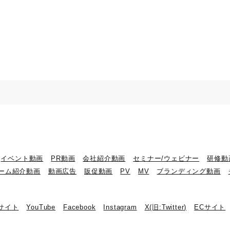
イベント動画
PR動画
会社紹介動画
セミナー/ウェビナー
研修動
ーム紹介動画
動画広告
販促動画
PV
MV
ブランディング動画
bサイト
YouTube
Facebook
Instagram
X(旧:Twitter)
ECサイト