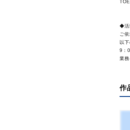
TO
◆活
ご依
以下
9：0
業務
作