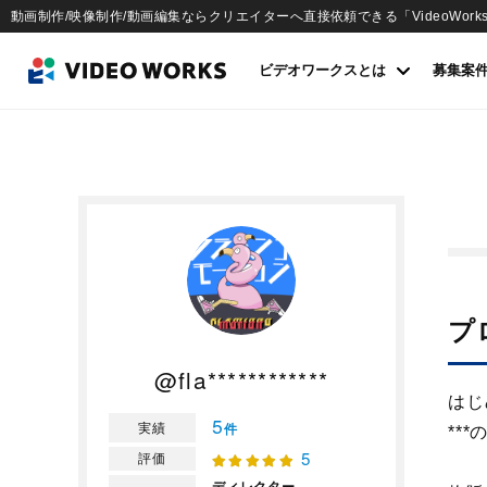
動画制作/映像制作/動画編集ならクリエイターへ直接依頼できる「VideoWork
ビデオワークスとは
募集案
プ
@fla************
はじ
5
実績
件
***
5
評価