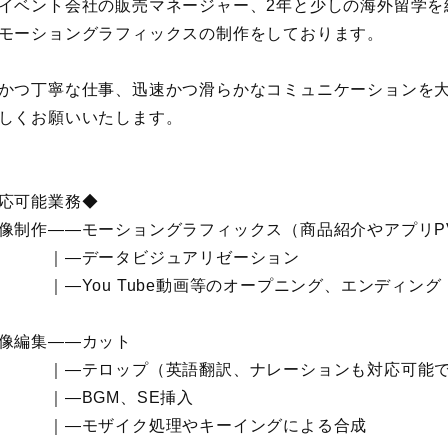
イベント会社の販売マネージャー、2年と少しの海外留学を
モーショングラフィックスの制作をしております。
かつ丁寧な仕事、迅速かつ滑らかなコミュニケーションを
しくお願いいたします。
応可能業務◆
像制作――モーショングラフィックス（商品紹介やアプリP
―データビジュアリゼーション
You Tube動画等のオープニング、エンディング
像編集――カット
―テロップ（英語翻訳、ナレーションも対応可能で
―BGM、SE挿入
―モザイク処理やキーイングによる合成