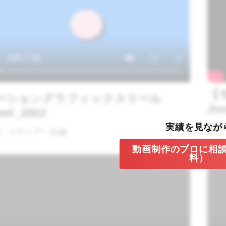
【
ーショングラフィックスリール
Jo
eel_2022
実績を見なが
業種
：メディア・出版
動画制作のプロに相
料）