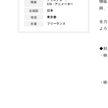
ディレクター,
物販
職種
CG・アニメーター
師、
日本
在籍国
東京都
地域
全力
フリーランス
所属
よろ
◆対
・映
｜
｜―
・映
｜
｜
｜