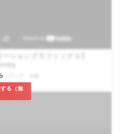
モーショングラフィックス】
urney
ら
：メディア・出版
談する（無