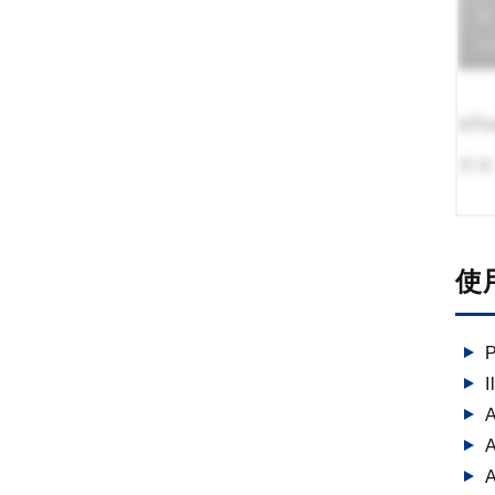
s
業種
使
I
A