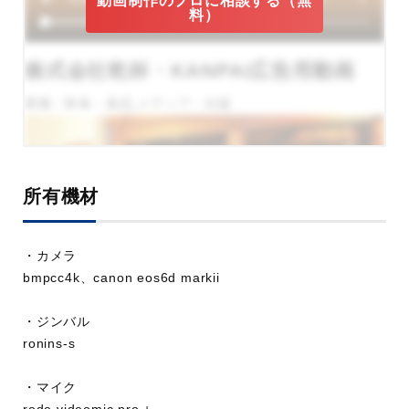
動画制作のプロに相談する（無
料）
株式会社乾杯・KANPAI広告用動画
業種：飲食・食品,メディア・出版
所有機材
・カメラ
bmpcc4k、canon eos6d markii
・ジンバル
【前編】シルバーアクセサリーの手
ronins-s
入れ方法をプロが解説！
・マイク
業種：服飾・アパレル