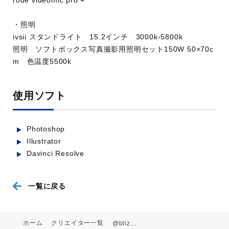
rode videomic pro +
・照明
ivsii スタンドライト 15.2インチ 3000k-5800k
照明 ソフトボックス写真撮影用照明セット150W 50×70c
m 色温度5500k
使用ソフト
Photoshop
ショップ店員のコーディネートは実
Illustrator
際オシャレなの？店員と素人の目線
Davinci Resolve
から辛口レビュー！【ネックレスコ
ーデ
一覧に戻る
業種：服飾・アパレル
ホーム
クリエイター一覧
@blizzard0510