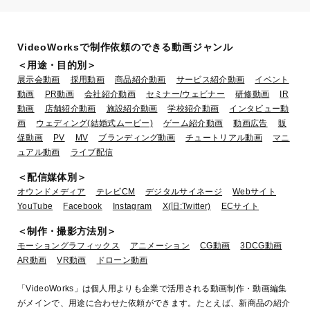
VideoWorksで制作依頼のできる動画ジャンル
＜用途・目的別＞
展示会動画
採用動画
商品紹介動画
サービス紹介動画
イベント
動画
PR動画
会社紹介動画
セミナー/ウェビナー
研修動画
IR
動画
店舗紹介動画
施設紹介動画
学校紹介動画
インタビュー動
画
ウェディング(結婚式ムービー)
ゲーム紹介動画
動画広告
販
【一歩差をつける】冬こそネックレ
促動画
PV
MV
ブランディング動画
チュートリアル動画
マニ
スでオシャレにニットコーデ！
ュアル動画
ライブ配信
業種：服飾・アパレル
＜配信媒体別＞
オウンドメディア
テレビCM
デジタルサイネージ
Webサイト
YouTube
Facebook
Instagram
X(旧:Twitter)
ECサイト
＜制作・撮影方法別＞
モーショングラフィックス
アニメーション
CG動画
3DCG動画
AR動画
VR動画
ドローン動画
「VideoWorks」は個人用よりも企業で活用される動画制作・動画編集
がメインで、用途に合わせた依頼ができます。たとえば、新商品の紹介