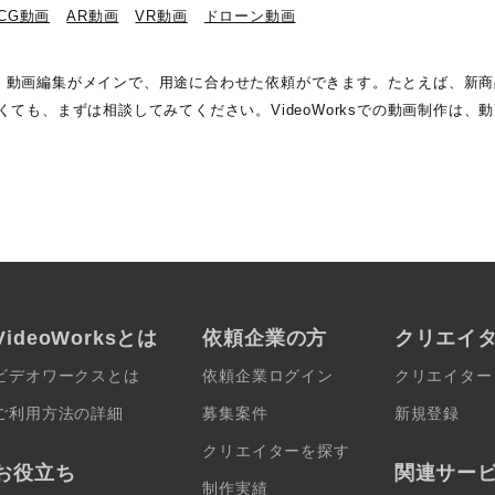
DCG動画
AR動画
VR動画
ドローン動画
画制作・動画編集がメインで、用途に合わせた依頼ができます。たとえば、
ても、まずは相談してみてください。VideoWorksでの動画制作は、
VideoWorksとは
依頼企業の方
クリエイ
ビデオワークスとは
依頼企業ログイン
クリエイター
ご利用方法の詳細
募集案件
新規登録
クリエイターを探す
お役立ち
関連サー
制作実績