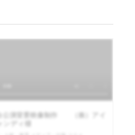
台公演背景映像制作 （株）アイ
ャンディ様