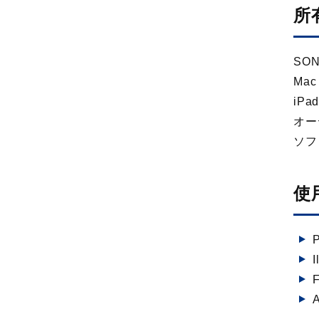
所
SON
Mac 
iPa
オー
ソフ
使
I
F