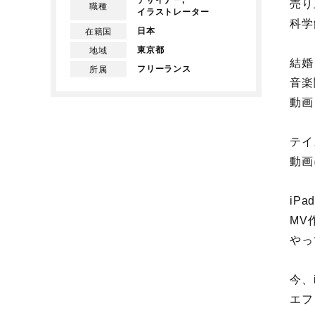
デザイナー,
売り
職種
イラストレーター
科学
日本
在籍国
東京都
地域
結婚
フリーランス
所属
音楽
動画
テイ
動画
iP
MV
やっ
今、
エフ