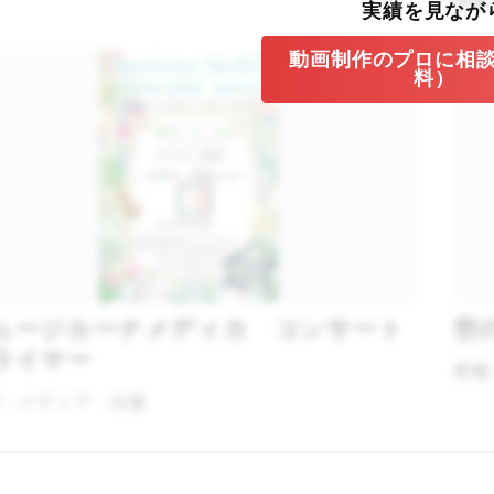
業種
実績を見なが
動画制作のプロに相
料）
ュージカーナメディカ コンサート
空
ライヤー
業種
：メディア・出版