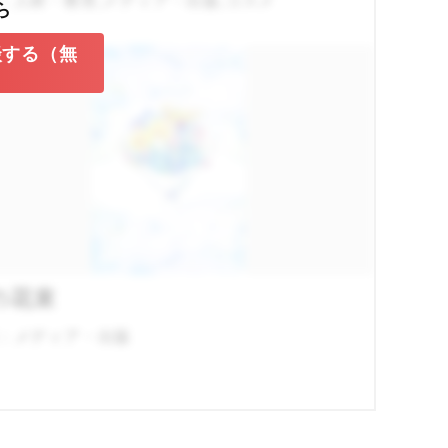
：人材・教育,メディア・出版,コスメ
ら
談する（無
の花束
：メディア・出版