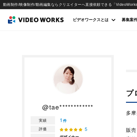
動画制作/映像制作/動画編集ならクリエイターへ直接依頼できる「VideoWork
ビデオワークスとは
募集案
プ
@tae************
多摩
1
実績
件
5
評価
販売