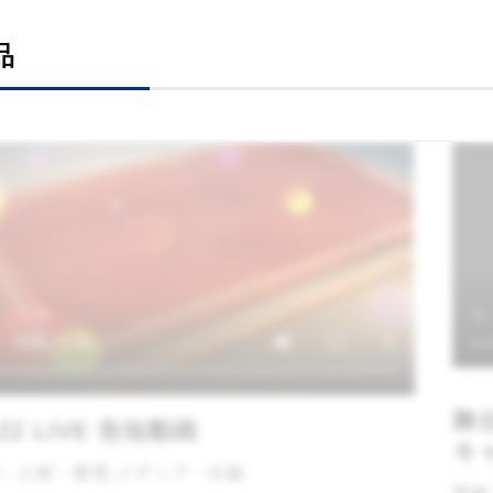
品
舞
ZZ LIVE 告知動画
キ
：人材・教育,メディア・出版