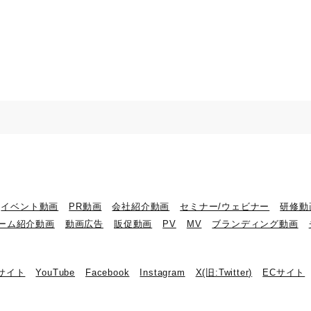
イベント動画
PR動画
会社紹介動画
セミナー/ウェビナー
研修動
ーム紹介動画
動画広告
販促動画
PV
MV
ブランディング動画
bサイト
YouTube
Facebook
Instagram
X(旧:Twitter)
ECサイト