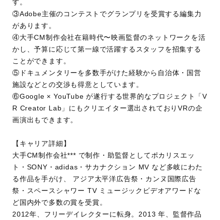
す。
③Adobe主催のコンテストでグランプリを受賞する編集力
があります。
④大手CM制作会社在籍時代〜映画監督のネットワークを活
かし、予算に応じて第一線で活躍するスタッフを招集する
ことができます。
⑤ドキュメンタリーを多数手がけた経験から自治体・国営
施設などとの交渉も得意としています。
⑥Google × YouTube が遂行する世界的なプロジェクト「V
R Creator Lab」にもクリエイター選出されておりVRの企
画演出もできます。
【キャリア詳細】
大手CM制作会社*** で制作・助監督としてポカリスエッ
ト・SONY・adidas・サカナクション MV など多岐にわた
る作品を手がけ、 アジア太平洋広告祭・カンヌ国際広告
祭・スペースシャワー TV ミュージックビデオアワードな
ど国内外で多数の賞を受賞。
2012年、フリーデイレクターに転身。2013 年、監督作品