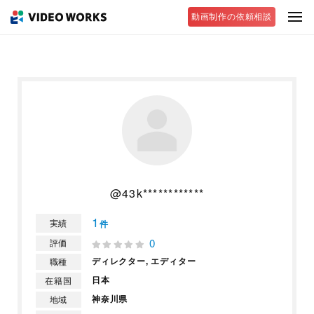
動画制作の依頼相談
@43k************
1
実績
件
0
評価
ディレクター,
エディター
職種
日本
在籍国
神奈川県
地域