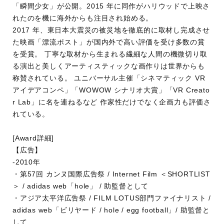
「瞬間少女」が公開。2015 年に同作がハリウッドで上映さ
れたのを機に海外からも注目され始める。
2017 年、東日本大震災の被災地を徹底的に取材し完成させ
た映画「漂流ポスト」が国内外で高い評価を受け多数の賞
を受賞。 丁寧な取材から生まれる繊細な人間の機微切り取
る演出と美しくアーティスティックな画作りは世界からも
称賛されている。 ユニバーサル主催「シネマティック VR
アイデアコンペ」「WOWOW シナリオ大賞」「VR Creato
r Lab」に名を連ねるなど 作家性だけでなく企画力も評価さ
れている。
[Award詳細]
【広告】
-2010年
・第57回 カンヌ国際広告祭 / Internet Film ＜SHORTLIST
＞ / adidas web「hole」 / 助監督として
・アジア太平洋広告祭 / FILM LOTUS部門ファイナリスト /
adidas web「ビリヤード / hole / egg football」/ 助監督と
して