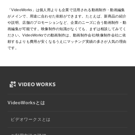
業種：人材・教育,メディア・出版
「VideoWorks」は個人用よりも企業で活用される動画制作・動画編集
がメインで、用途に合わせた依頼ができます。たとえば、新商品の紹介
や説明、店舗のプロモーションなど、企業のニーズに合う動画制作・動
画編集が可能です。映像制作の知識がなくても、まずは相談してみてく
ださい。VideoWorksでの動画制作は、動画制作会社/映像制作会社に依
頼するよりも費用が安くなるうえにマッチング実績の多さが人気の理由
です。
VideoWorksとは
ビデオワークスとは