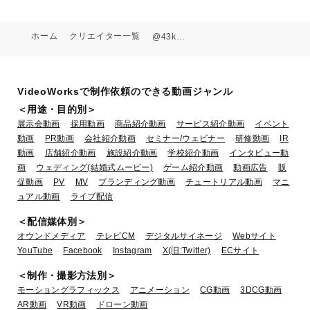
ホーム
クリエイター一覧
@43ken
タイムカプセルプロジェクト「広島
被爆体験証言者の想い」
VideoWorksで制作依頼のできる動画ジャンル
業種：人材・教育,メディア・出版,官公庁
＜用途・目的別＞
展示会動画
採用動画
商品紹介動画
サービス紹介動画
イベント
動画
PR動画
会社紹介動画
セミナー/ウェビナー
研修動画
IR
動画
店舗紹介動画
施設紹介動画
学校紹介動画
インタビュー動
画
ウェディング(結婚式ムービー)
ゲーム紹介動画
動画広告
販
促動画
PV
MV
ブランディング動画
チュートリアル動画
マニ
ュアル動画
ライブ配信
＜配信媒体別＞
オウンドメディア
テレビCM
デジタルサイネージ
Webサイト
YouTube
Facebook
Instagram
X(旧:Twitter)
ECサイト
TOKYO ART
＜制作・撮影方法別＞
モーショングラフィックス
アニメーション
CG動画
3DCG動画
SCRAMBLE_yukino_ohmura_60sec
AR動画
VR動画
ドローン動画