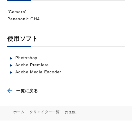
[Camera]
Panasonic GH4
使用ソフト
こと゛も宣伝部
業種：人材・教育
Photoshop
Adobe Premiere
Adobe Media Encoder
一覧に戻る
ホーム
クリエイター一覧
@tatsuyatakahashi
メテ゛ィコム ハ゜ートナース゛ハ゛