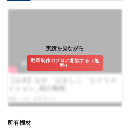
実績を見ながら
動画制作のプロに相談する（無
料）
【公式】なか゛はましこ゛とクリエ
イション_紹介動画
業種：人材・教育,官公庁
所有機材