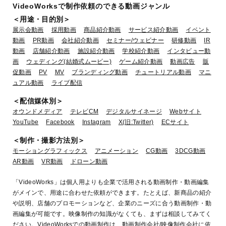
VideoWorksで制作依頼のできる動画ジャンル
ーチャルコンヘ゛ンション2020
＜用途・目的別＞
業種：医療
展示会動画
採用動画
商品紹介動画
サービス紹介動画
イベント
動画
PR動画
会社紹介動画
セミナー/ウェビナー
研修動画
IR
動画
店舗紹介動画
施設紹介動画
学校紹介動画
インタビュー動
画
ウェディング(結婚式ムービー)
ゲーム紹介動画
動画広告
販
促動画
PV
MV
ブランディング動画
チュートリアル動画
マニ
ュアル動画
ライブ配信
＜配信媒体別＞
オウンドメディア
テレビCM
デジタルサイネージ
Webサイト
YouTube
Facebook
Instagram
X(旧:Twitter)
ECサイト
＜制作・撮影方法別＞
モーショングラフィックス
アニメーション
CG動画
3DCG動画
エルテス様
AR動画
VR動画
ドローン動画
業種：IT・ソフトウェア
「VideoWorks」は個人用よりも企業で活用される動画制作・動画編集
がメインで、用途に合わせた依頼ができます。たとえば、新商品の紹介
や説明、店舗のプロモーションなど、企業のニーズに合う動画制作・動
画編集が可能です。映像制作の知識がなくても、まずは相談してみてく
ださい。VideoWorksでの動画制作は、動画制作会社/映像制作会社に依