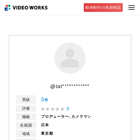
動画制作の依頼相談
@tat************
3
実績
件
0
評価
プロデューサー,
カメラマン
職種
日本
在籍国
東京都
地域