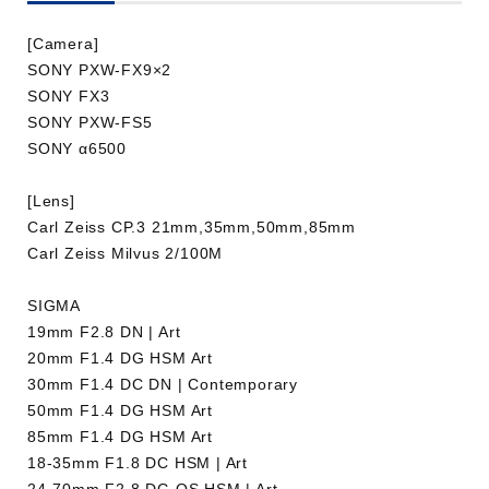
[Camera]
SONY PXW-FX9×2
SONY FX3
SONY PXW-FS5
【ヴィーガンレシピ】超簡単アボカ
SONY α6500
ドのブリュレの作り方 ⭐︎Vegan
[Lens]
Recipe Avocado
Carl Zeiss CP.3 21mm,35mm,50mm,85mm
業種：飲食・食品
Carl Zeiss Milvus 2/100M
SIGMA
19mm F2.8 DN | Art
20mm F1.4 DG HSM Art
30mm F1.4 DC DN | Contemporary
50mm F1.4 DG HSM Art
85mm F1.4 DG HSM Art
18-35mm F1.8 DC HSM | Art