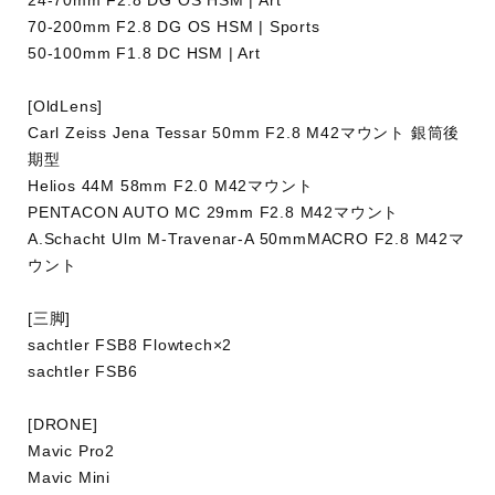
24-70mm F2.8 DG OS HSM | Art
70-200mm F2.8 DG OS HSM | Sports
MV
50-100mm F1.8 DC HSM | Art
業種：メディア・出版
[OldLens]
Carl Zeiss Jena Tessar 50mm F2.8 M42マウント 銀筒後
期型
Helios 44M 58mm F2.0 M42マウント
PENTACON AUTO MC 29mm F2.8 M42マウント
A.Schacht Ulm M-Travenar-A 50mmMACRO F2.8 M42マ
ウント
[三脚]
sachtler FSB8 Flowtech×2
sachtler FSB6
[DRONE]
Mavic Pro2
Mavic Mini