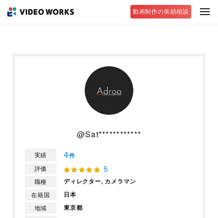
動画制作の依頼相談
@Sat************
4
実績
件
5
評価
ディレクター,
カメラマン
職種
日本
在籍国
東京都
地域