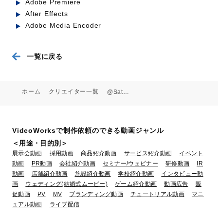
Adobe Premiere
After Effects
Adobe Media Encoder
一覧に戻る
ホーム
クリエイター一覧
@Satoshi.Ishikawa
VideoWorksで制作依頼のできる動画ジャンル
＜用途・目的別＞
展示会動画
採用動画
商品紹介動画
サービス紹介動画
イベント
動画
PR動画
会社紹介動画
セミナー/ウェビナー
研修動画
IR
動画
店舗紹介動画
施設紹介動画
学校紹介動画
インタビュー動
画
ウェディング(結婚式ムービー)
ゲーム紹介動画
動画広告
販
促動画
PV
MV
ブランディング動画
チュートリアル動画
マニ
ュアル動画
ライブ配信