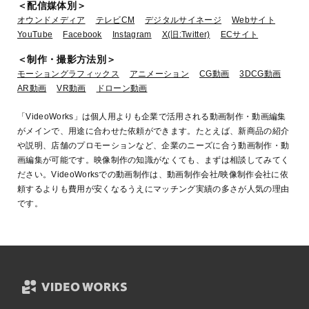
＜配信媒体別＞
オウンドメディア
テレビCM
デジタルサイネージ
Webサイト
YouTube
Facebook
Instagram
X(旧:Twitter)
ECサイト
＜制作・撮影方法別＞
モーショングラフィックス
アニメーション
CG動画
3DCG動画
AR動画
VR動画
ドローン動画
「VideoWorks」は個人用よりも企業で活用される動画制作・動画編集
がメインで、用途に合わせた依頼ができます。たとえば、新商品の紹介
や説明、店舗のプロモーションなど、企業のニーズに合う動画制作・動
画編集が可能です。映像制作の知識がなくても、まずは相談してみてく
ださい。VideoWorksでの動画制作は、動画制作会社/映像制作会社に依
頼するよりも費用が安くなるうえにマッチング実績の多さが人気の理由
です。