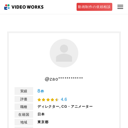
動画制作の依頼相談
@zao************
8
実績
件
4.6
評価
ディレクター,
CG・アニメーター
職種
日本
在籍国
東京都
地域