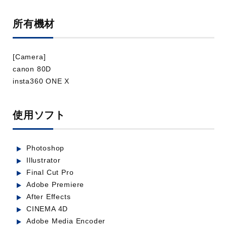
所有機材
[Camera]
canon 80D
insta360 ONE X
prazna様_logo motion 不採用9案
使用ソフト
業種：IT・ソフトウェア
Photoshop
Illustrator
Final Cut Pro
Adobe Premiere
After Effects
CINEMA 4D
Adobe Media Encoder