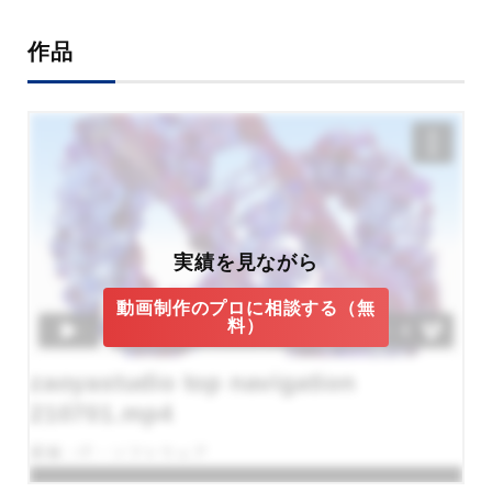
作品
実績を見ながら
動画制作のプロに相談する（無
料）
zaoyastudio top navigation
210701.mp4
業種：IT・ソフトウェア