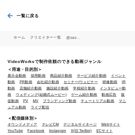
一覧に戻る
株式会社 船井総研様 インディード説
明動画
ホーム
クリエイター一覧
@zaoyastudio
業種：IT・ソフトウェア
VideoWorksで制作依頼のできる動画ジャンル
＜用途・目的別＞
展示会動画
採用動画
商品紹介動画
サービス紹介動画
イベント
動画
PR動画
会社紹介動画
セミナー/ウェビナー
研修動画
IR
動画
店舗紹介動画
施設紹介動画
学校紹介動画
インタビュー動
画
ウェディング(結婚式ムービー)
ゲーム紹介動画
動画広告
販
促動画
PV
MV
ブランディング動画
チュートリアル動画
マニ
ュアル動画
ライブ配信
オロシー サービス紹介動画
＜配信媒体別＞
オウンドメディア
テレビCM
デジタルサイネージ
Webサイト
業種：IT・ソフトウェア
YouTube
Facebook
Instagram
X(旧:Twitter)
ECサイト