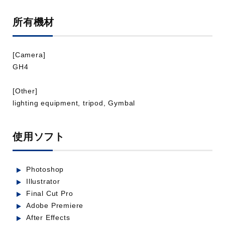
所有機材
[Camera]
GH4
[Other]
Universal Restaurant
lighting equipment, tripod, Gymbal
業種：IT・ソフトウェア
使用ソフト
Photoshop
Illustrator
Final Cut Pro
Adobe Premiere
After Effects