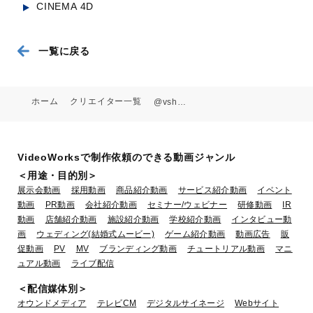
CINEMA 4D
3D Intro - Alshaya
一覧に戻る
業種：建設・不動産
ホーム
クリエイター一覧
@vshimamoto
VideoWorksで制作依頼のできる動画ジャンル
＜用途・目的別＞
展示会動画
採用動画
商品紹介動画
サービス紹介動画
イベント
動画
PR動画
会社紹介動画
セミナー/ウェビナー
研修動画
IR
動画
店舗紹介動画
施設紹介動画
学校紹介動画
インタビュー動
画
ウェディング(結婚式ムービー)
ゲーム紹介動画
動画広告
販
促動画
PV
MV
ブランディング動画
チュートリアル動画
マニ
S4FE - Blockchain
ュアル動画
ライブ配信
業種：金融・保険
＜配信媒体別＞
オウンドメディア
テレビCM
デジタルサイネージ
Webサイト