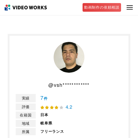
動画制作の依頼相談
@vsh************
7
実績
件
4.2
評価
日本
在籍国
岐阜県
地域
フリーランス
所属