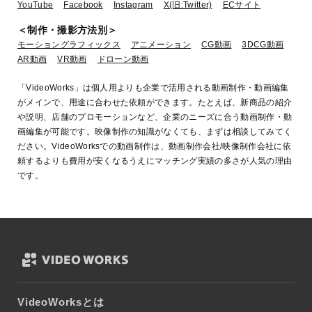
YouTube
Facebook
Instagram
X(旧:Twitter)
ECサイト
＜制作・撮影方法別＞
モーショングラフィックス
アニメーション
CG動画
3DCG動画
AR動画
VR動画
ドローン動画
「VideoWorks」は個人用よりも企業で活用される動画制作・動画編集
がメインで、用途に合わせた依頼ができます。たとえば、新商品の紹介
や説明、店舗のプロモーションなど、企業のニーズに合う動画制作・動
画編集が可能です。映像制作の知識がなくても、まずは相談してみてく
ださい。VideoWorksでの動画制作は、動画制作会社/映像制作会社に依
頼するよりも費用が安くなるうえにマッチング実績の多さが人気の理由
です。
VideoWorksとは