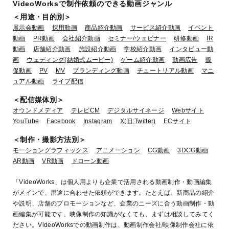
VideoWorksで制作依頼のできる動画ジャンル
＜用途・目的別＞
展示会動画
採用動画
商品紹介動画
サービス紹介動画
イベント
動画
PR動画
会社紹介動画
セミナー/ウェビナー
研修動画
IR
動画
店舗紹介動画
施設紹介動画
学校紹介動画
インタビュー動
画
ウェディング(結婚式ムービー)
ゲーム紹介動画
動画広告
販
促動画
PV
MV
ブランディング動画
チュートリアル動画
マニ
ュアル動画
ライブ配信
＜配信媒体別＞
オウンドメディア
テレビCM
デジタルサイネージ
Webサイト
YouTube
Facebook
Instagram
X(旧:Twitter)
ECサイト
＜制作・撮影方法別＞
モーショングラフィックス
アニメーション
CG動画
3DCG動画
AR動画
VR動画
ドローン動画
「VideoWorks」は個人用よりも企業で活用される動画制作・動画編集
がメインで、用途に合わせた依頼ができます。たとえば、新商品の紹介
や説明、店舗のプロモーションなど、企業のニーズに合う動画制作・動
画編集が可能です。映像制作の知識がなくても、まずは相談してみてく
ださい。VideoWorksでの動画制作は、動画制作会社/映像制作会社に依