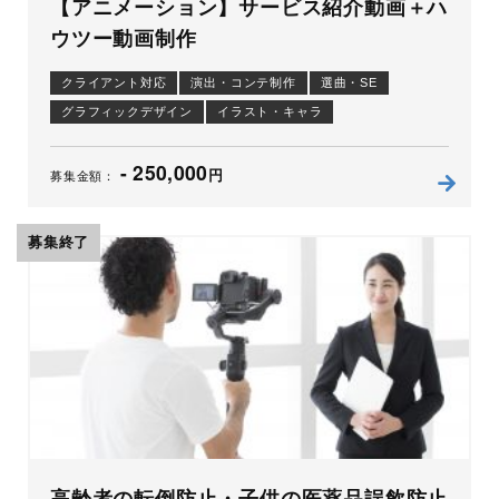
【アニメーション】サービス紹介動画＋ハ
ウツー動画制作
クライアント対応
演出・コンテ制作
選曲・SE
グラフィックデザイン
イラスト・キャラ
ナレーション原稿
編集
アニメーション
制作進行
- 250,000
円
募集金額：
募集終了