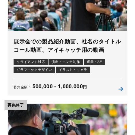
展示会での製品紹介動画、社名のタイトル
コール動画、アイキャッチ用の動画
クライアント対応
演出・コンテ制作
選曲・SE
グラフィックデザイン
イラスト・キャラ
ナレーション原稿
ナレーション
編集
アニメーション
500,000 - 1,000,000
制作進行
円
募集金額：
募集終了