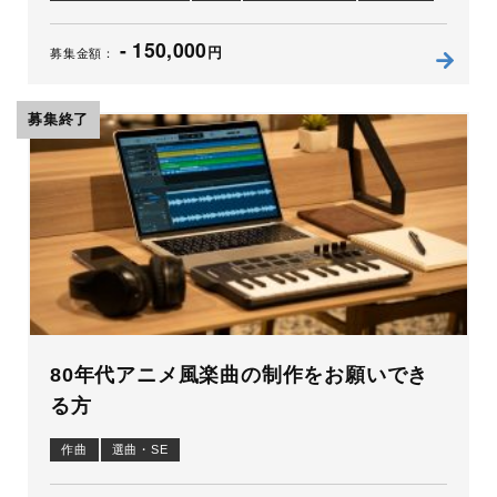
- 150,000
円
募集金額：
募集終了
80年代アニメ風楽曲の制作をお願いでき
る方
作曲
選曲・SE