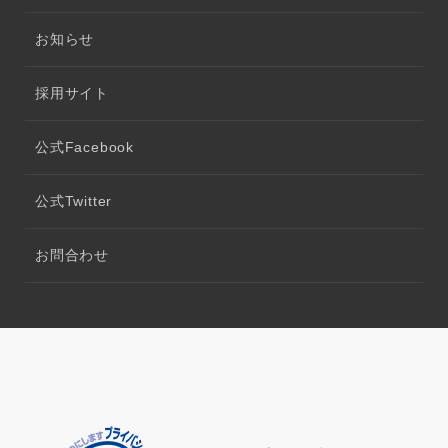
お知らせ
採用サイト
公式Facebook
公式Twitter
お問合わせ