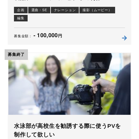
企画
選曲・SE
ナレーション
撮影（ムービー）
編集
- 100,000
円
募集金額：
募集終了
水泳部が高校生を勧誘する際に使うPVを
制作して欲しい