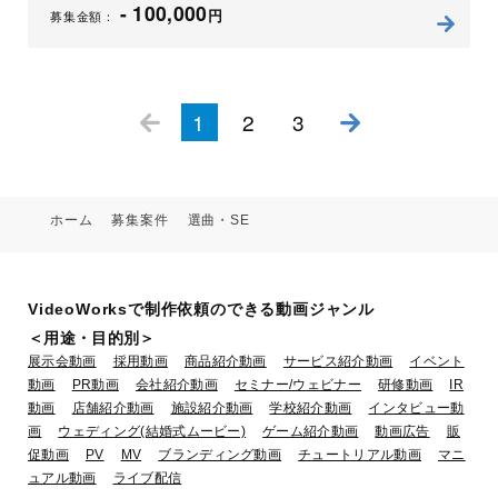
- 100,000
円
募集金額：
投稿ナビゲーション
1
2
3
ホーム
募集案件
選曲・SE
VideoWorksで制作依頼のできる動画ジャンル
＜用途・目的別＞
展示会動画
採用動画
商品紹介動画
サービス紹介動画
イベント
動画
PR動画
会社紹介動画
セミナー/ウェビナー
研修動画
IR
動画
店舗紹介動画
施設紹介動画
学校紹介動画
インタビュー動
画
ウェディング(結婚式ムービー)
ゲーム紹介動画
動画広告
販
促動画
PV
MV
ブランディング動画
チュートリアル動画
マニ
ュアル動画
ライブ配信