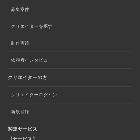
募集案件
クリエイターを探す
制作実績
依頼者インタビュー
クリエイターの方
クリエイターログイン
新規登録
関連サービス
【サービス】