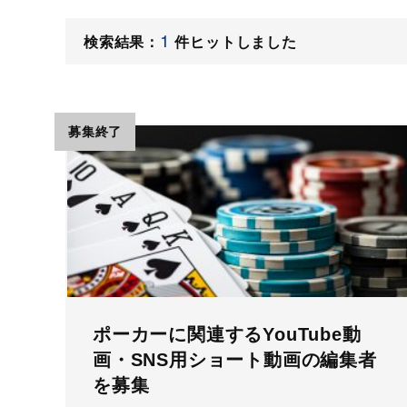
1
検索結果：
件ヒットしました
募集終了
ポーカーに関連するYouTube動
画・SNS用ショート動画の編集者
を募集