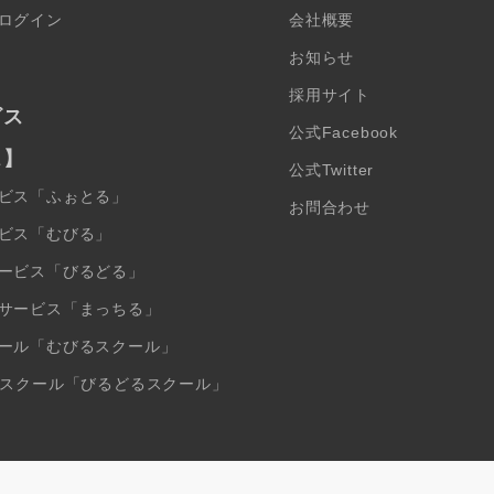
ログイン
会社概要
お知らせ
採用サイト
ビス
公式Facebook
ス】
公式Twitter
ビス「ふぉとる」
お問合わせ
ビス「むびる」
ービス「びるどる」
サービス「まっちる」
ール「むびるスクール」
ンスクール「びるどるスクール」