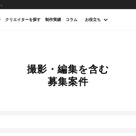
s」
件
クリエイターを探す
制作実績
コラム
お役立ち
撮影・編集
を含む
募集案件