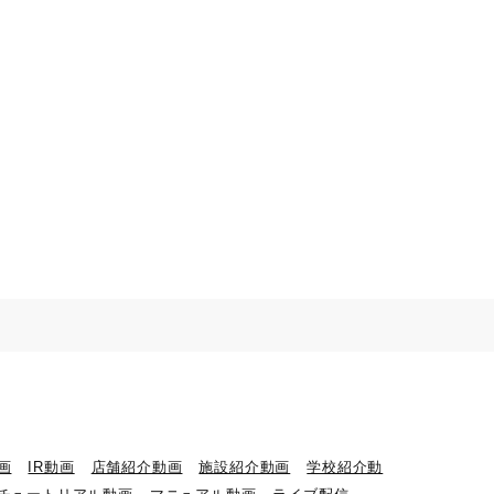
画
IR動画
店舗紹介動画
施設紹介動画
学校紹介動