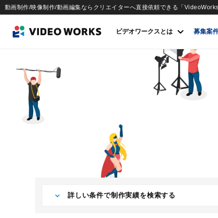
動画制作/映像制作/動画編集ならクリエイターへ直接依頼できる「VideoWork
ビデオワークスとは
募集案
詳しい条件で制作実績を検索する