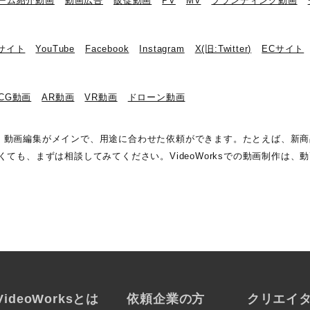
ーム紹介動画
動画広告
販促動画
PV
MV
ブランディング動画
bサイト
YouTube
Facebook
Instagram
X(旧:Twitter)
ECサイト
DCG動画
AR動画
VR動画
ドローン動画
画制作・動画編集がメインで、用途に合わせた依頼ができます。たとえば、
ても、まずは相談してみてください。VideoWorksでの動画制作は、
VideoWorksとは
依頼企業の方
クリエイ