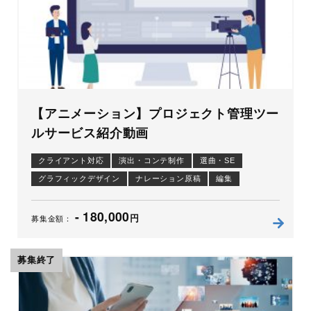
【アニメーション】プロジェクト管理ツー
ルサービス紹介動画
クライアント対応
演出・コンテ制作
選曲・SE
グラフィックデザイン
ナレーション原稿
編集
アニメーション
制作進行
- 180,000
円
募集金額：
募集終了