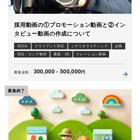
採用動画の①プロモーション動画と②イン
タビュー動画の作成について
3DCG
クライアント対応
シナリオライティング
企画
演出・コンテ制作
選曲・SE
ナレーション原稿
ナレーション
照明
撮影（ムービー）
300,000 - 500,000
コピーライティング
編集
アニメーション
制作進行
円
募集金額：
募集終了