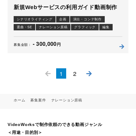
新規Webサービスの利用ガイド動画制作
シナリオライティング
企画
演出・コンテ制作
選曲・SE
ナレーション原稿
グラフィック
編集
アニメーション
制作進行
- 300,000
円
募集金額：
投稿ナビゲーション
1
2
ホーム
募集案件
ナレーション原稿
VideoWorksで制作依頼のできる動画ジャンル
＜用途・目的別＞