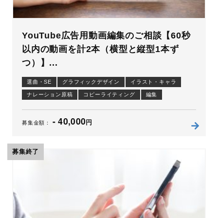
YouTube広告用動画編集のご相談【60秒
以内の動画を計2本（横型と縦型1本ず
つ）】...
選曲・SE
グラフィックデザイン
イラスト・キャラ
ナレーション原稿
コピーライティング
編集
アニメーション
- 40,000
円
募集金額：
募集終了