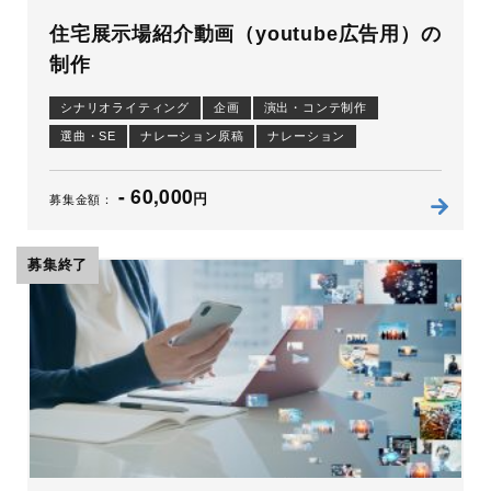
住宅展示場紹介動画（youtube広告用）の
制作
シナリオライティング
企画
演出・コンテ制作
選曲・SE
ナレーション原稿
ナレーション
コピーライティング
編集
アニメーション
- 60,000
円
募集金額：
募集終了