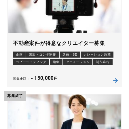
不動産案件が得意なクリエイター募集
企画
演出・コンテ制作
選曲・SE
ナレーション原稿
コピーライティング
編集
アニメーション
制作進行
- 150,000
円
募集金額：
募集終了