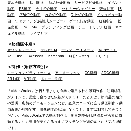
展示会動画
採用動画
商品紹介動画
サービス紹介動画
イベント
動画
PR動画
会社紹介動画
セミナー/ウェビナー
研修動画
IR
動画
店舗紹介動画
施設紹介動画
学校紹介動画
インタビュー動
画
ウェディング(結婚式ムービー)
ゲーム紹介動画
動画広告
販
促動画
PV
MV
ブランディング動画
チュートリアル動画
マニ
ュアル動画
ライブ配信
＜配信媒体別＞
オウンドメディア
テレビCM
デジタルサイネージ
Webサイト
YouTube
Facebook
Instagram
X(旧:Twitter)
ECサイト
＜制作・撮影方法別＞
モーショングラフィックス
アニメーション
CG動画
3DCG動画
AR動画
VR動画
ドローン動画
「VideoWorks」は個人用よりも企業で活用される動画制作・動画編集
がメインで、用途に合わせた依頼ができます。たとえば、新商品の紹介
や説明、店舗のプロモーションなど、企業のニーズに合う動画制作・動
画編集が可能です。映像制作の知識がなくても、まずは相談してみてく
ださい。VideoWorksでの動画制作は、動画制作会社/映像制作会社に依
頼するよりも費用が安くなるうえにマッチング実績の多さが人気の理由
です。