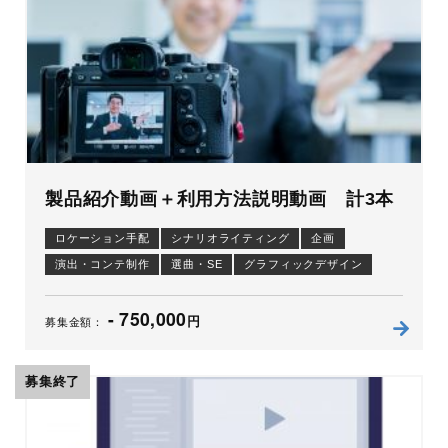
製品紹介動画＋利用方法説明動画 計3本
ロケーション手配
シナリオライティング
企画
演出・コンテ制作
選曲・SE
グラフィックデザイン
ナレーション原稿
ナレーション
照明
- 750,000
撮影（ムービー）
編集
制作進行
円
募集金額：
募集終了