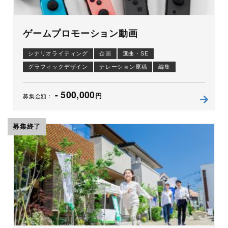
ゲームプロモーション動画
シナリオライティング
企画
選曲・SE
グラフィックデザイン
ナレーション原稿
編集
アニメーション
- 500,000
円
募集金額：
募集終了