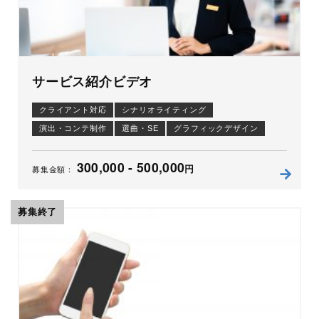
サービス紹介ビデオ
クライアント対応
シナリオライティング
演出・コンテ制作
選曲・SE
グラフィックデザイン
イラスト・キャラ
ナレーション原稿
ナレーション
300,000 - 500,000
編集
アニメーション
円
募集金額：
募集終了