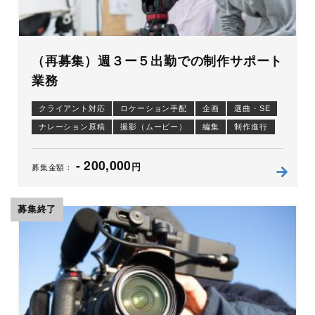
（再募集）週３ー５出勤での制作サポート
業務
クライアント対応
ロケーション手配
企画
選曲・SE
ナレーション原稿
撮影（ムービー）
編集
制作進行
- 200,000
円
募集金額：
募集終了