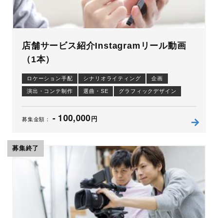
店舗サービス紹介Instagramリール動画
（1本）
ロケーション手配
シナリオライティング
企画
演出・コンテ制作
選曲・SE
グラフィックデザイン
イラスト・キャラ
ナレーション原稿
ナレーション
- 100,000
照明
撮影（ムービー）
コピーライティング
編集
円
募集金額：
アニメーション
制作進行
募集終了