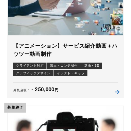
【アニメーション】サービス紹介動画＋ハ
ウツー動画制作
クライアント対応
演出・コンテ制作
選曲・SE
グラフィックデザイン
イラスト・キャラ
ナレーション原稿
編集
アニメーション
制作進行
- 250,000
円
募集金額：
募集終了