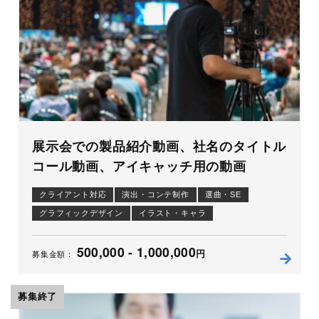
展示会での製品紹介動画、社名のタイトル
コール動画、アイキャッチ用の動画
クライアント対応
演出・コンテ制作
選曲・SE
グラフィックデザイン
イラスト・キャラ
ナレーション原稿
ナレーション
編集
アニメーション
500,000 - 1,000,000
制作進行
円
募集金額：
募集終了