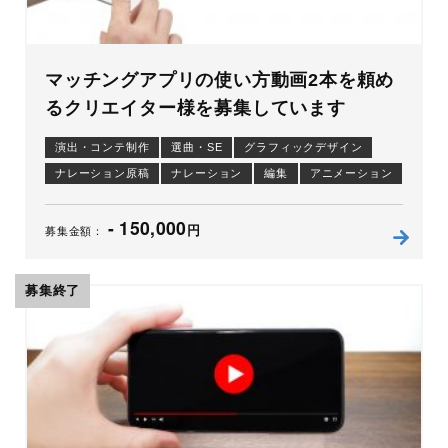
マッチングアプリの使い方動画2本を頼め
るクリエイター様を募集しています
演出・コンテ制作
選曲・SE
グラフィックデザイン
ナレーション原稿
ナレーション
編集
アニメーション
制作進行
- 150,000
円
募集金額：
募集終了