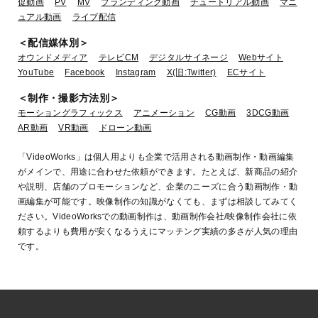
促動画
PV
MV
ブランディング動画
チュートリアル動画
マニ
ュアル動画
ライブ配信
＜配信媒体別＞
オウンドメディア
テレビCM
デジタルサイネージ
Webサイト
YouTube
Facebook
Instagram
X(旧:Twitter)
ECサイト
＜制作・撮影方法別＞
モーショングラフィックス
アニメーション
CG動画
3DCG動画
AR動画
VR動画
ドローン動画
「VideoWorks」は個人用よりも企業で活用される動画制作・動画編集
がメインで、用途に合わせた依頼ができます。たとえば、新商品の紹介
や説明、店舗のプロモーションなど、企業のニーズに合う動画制作・動
画編集が可能です。映像制作の知識がなくても、まずは相談してみてく
ださい。VideoWorksでの動画制作は、動画制作会社/映像制作会社に依
頼するよりも費用が安くなるうえにマッチング実績の多さが人気の理由
です。