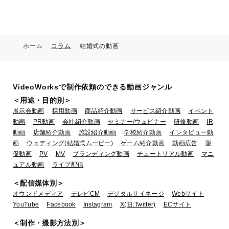
ホーム
コラム
結婚式の動画
VideoWorksで制作依頼のできる動画ジャンル
＜用途・目的別＞
展示会動画
採用動画
商品紹介動画
サービス紹介動画
イベント
動画
PR動画
会社紹介動画
セミナー/ウェビナー
研修動画
IR
動画
店舗紹介動画
施設紹介動画
学校紹介動画
インタビュー動
画
ウェディング(結婚式ムービー)
ゲーム紹介動画
動画広告
販
促動画
PV
MV
ブランディング動画
チュートリアル動画
マニ
ュアル動画
ライブ配信
＜配信媒体別＞
オウンドメディア
テレビCM
デジタルサイネージ
Webサイト
YouTube
Facebook
Instagram
X(旧:Twitter)
ECサイト
＜制作・撮影方法別＞