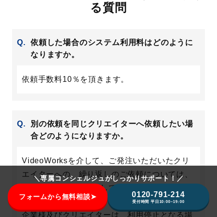
る質問
Q.
依頼した場合のシステム利用料はどのように
なりますか。
依頼手数料10％を頂きます。
Q.
別の依頼を同じクリエイターへ依頼したい場
合どのようになりますか。
VideoWorksを介して、ご発注いただいたクリ
エイターへの、繰り返しのご依頼については、
＼専属コンシェルジュがしっかりサポート！／
都度VideoWorksを介して、リピート発注いた
0120-791-214
フォームから無料相談➤
だく必要がございます。規約違反されたご依頼
受付時間 平日10:00~19:00
企業様及びクリエイターは、利用停止となる場